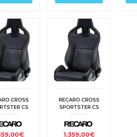
ARO CROSS
RECARO CROSS
RTSTER CS
SPORTSTER CS
ARTISTA
ARTISTA
RO/NARDO
NEGRO/NARDO
NEGRO
NEGRO (PILOTO)
359,00
€
1.359,00
€
OPILOTO)