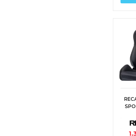
REC
SPO
NEG
1.
(C