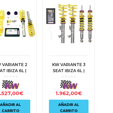
 VARIANTE 2
KW VARIANTE 3
AT IBIZA 6L |
SEAT IBIZA 6L |
DA FABIA 5J |
SKODA FABIA 5J |
OLKSWAGEN
VOLKSWAGEN
POLO 9N
POLO 9N
1.527,00
€
1.962,00
€
AÑADIR AL
AÑADIR AL
CARRITO
CARRITO