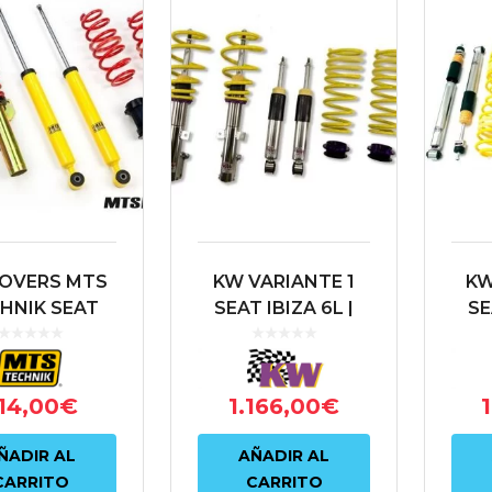
LOVERS MTS
KW VARIANTE 1
KW
HNIK SEAT
SEAT IBIZA 6L |
SE
A 6L | SKODA
SKODA FABIA 5J |
SKO
ABIA NJ |
VOLKSWAGEN
V
LKSWAGEN
POLO 9N
14,00
€
1.166,00
€
OLO 9N
ÑADIR AL
AÑADIR AL
CARRITO
CARRITO