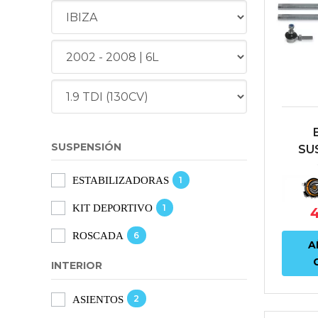
SUSPENSIÓN
SU
REGU
1
ESTABILIZADORAS
A3 8P
SEAT
1
KIT DEPORTIVO
SEAT
SEA
6
ROSCADA
A
SKO
INTERIOR
2
ASIENTOS