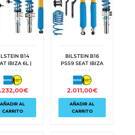
ILSTEIN B14
BILSTEIN B16
AT IBIZA 6L |
PSS9 SEAT IBIZA
DA FABIA NJ |
6L | SKODA FABIA
OLKSWAGEN
NJ | VOLKSWAGEN
POLO 9N
POLO 9N
1.232,00
€
2.011,00
€
AÑADIR AL
AÑADIR AL
CARRITO
CARRITO