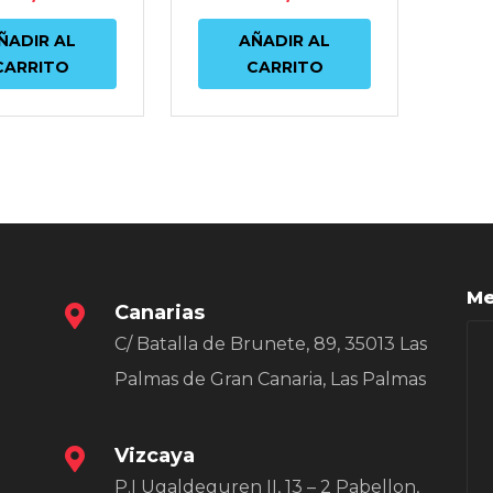
ÑADIR AL
AÑADIR AL
CARRITO
CARRITO
Me
Canarias
C/ Batalla de Brunete, 89, 35013 Las
Palmas de Gran Canaria, Las Palmas
Vizcaya
P.I Ugaldeguren II, 13 – 2 Pabellon,