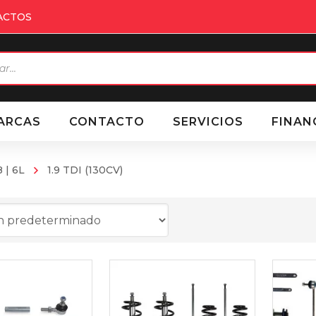
ACTOS
eda
ctos
ARCAS
CONTACTO
SERVICIOS
FINAN
 | 6L
1.9 TDI (130CV)