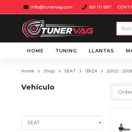
info@tunervag.com
651 111 887
CONT
Búsqu
de
produ
HOME
TUNING
LLANTAS
M
Home
Shop
SEAT
IBIZA
2002 - 2008
Vehículo