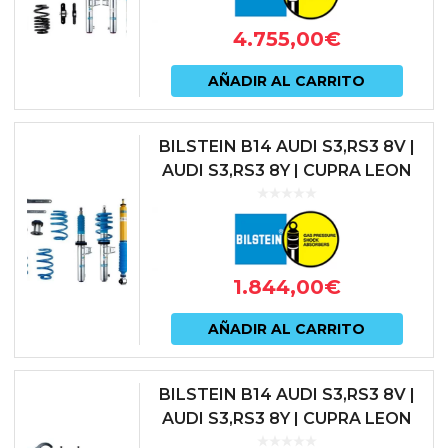
opcio
4.755,00
€
se
pued
AÑADIR AL CARRITO
elegir
en
BILSTEIN B14 AUDI S3,RS3 8V |
AUDI S3,RS3 8Y | CUPRA LEON
la
KL1 | SEAT LEON CUPRA 5F |
págin
SKODA OCTAVIA NX RS | VO...
de
prod
1.844,00
€
AÑADIR AL CARRITO
BILSTEIN B14 AUDI S3,RS3 8V |
AUDI S3,RS3 8Y | CUPRA LEON
KL1 | SEAT LEON CUPRA 5F |