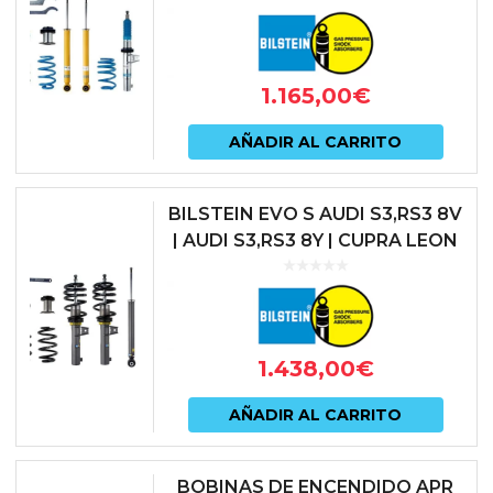
SKODA OCTAVIA NX RS | VO...
1.165,00
€
AÑADIR AL CARRITO
BILSTEIN EVO S AUDI S3,RS3 8V
| AUDI S3,RS3 8Y | CUPRA LEON
KL1 | SEAT LEON CUPRA 5F |
SKODA OCTAVIA NX RS | ...
1.438,00
€
AÑADIR AL CARRITO
BOBINAS DE ENCENDIDO APR