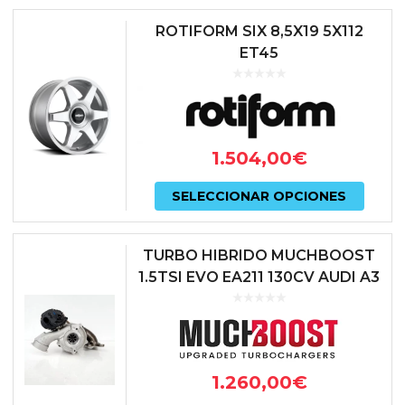
en
ROTIFORM SIX 8,5X19 5X112
ET45
la
págin
de
prod
1.504,00
€
Este
SELECCIONAR OPCIONES
prod
tiene
TURBO HIBRIDO MUCHBOOST
múlti
1.5TSI EVO EA211 130CV AUDI A3
8Y | SKODA OCTAVIA NX | SEAT
varian
IBIZA KJ | SEAT LEON 5F |...
Las
opcio
1.260,00
€
se