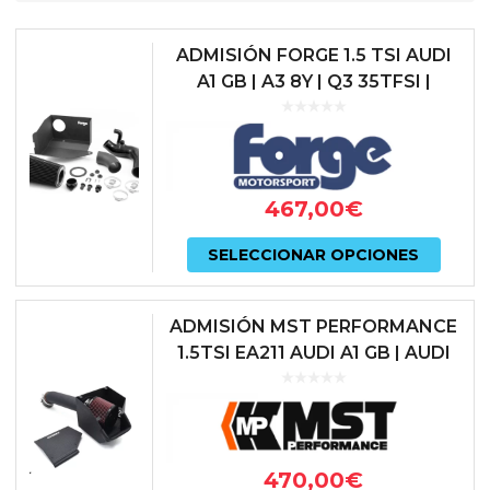
ADMISIÓN FORGE 1.5 TSI AUDI
A1 GB | A3 8Y | Q3 35TFSI |
CUPRA FORMENTOR | SEAT
LEON 5F | IBIZA KJ | SKODA
OCT...
467,00
€
Este
SELECCIONAR OPCIONES
prod
tiene
ADMISIÓN MST PERFORMANCE
múlti
1.5TSI EA211 AUDI A1 GB | AUDI
A3 8Y | AUDI Q3 F3 | CUPRA
varian
FORMENTOR | SEAT IBIZA KJ ...
Las
opcio
470,00
€
se