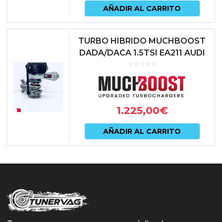
pued
AÑADIR AL CARRITO
elegir
en
TURBO HIBRIDO MUCHBOOST
DADA/DACA 1.5TSI EA211 AUDI
la
A3 8Y | SKODA OCTAVIA NX |
págin
SEAT IBIZA KJ | SEAT LEON 5F |...
de
prod
1.225,00
€
AÑADIR AL CARRITO