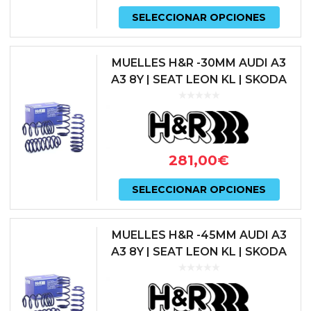
Este
SELECCIONAR OPCIONES
prod
tiene
MUELLES H&R -30MM AUDI A3
múlti
A3 8Y | SEAT LEON KL | SKODA
OCTAVIA NX | VOLKSWAGEN
varian
GOLF VIII
Las
opcio
281,00
€
se
Este
pued
SELECCIONAR OPCIONES
prod
elegir
tiene
en
MUELLES H&R -45MM AUDI A3
múlti
A3 8Y | SEAT LEON KL | SKODA
la
OCTAVIA NX | VOLKSWAGEN
varian
págin
GOLF VIII
Las
de