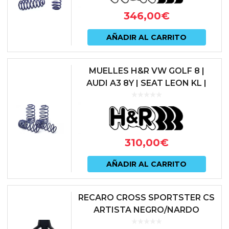
opcio
prod
346,00
€
se
pued
AÑADIR AL CARRITO
elegir
en
MUELLES H&R VW GOLF 8 |
AUDI A3 8Y | SEAT LEON KL |
la
CUPRA LEON
págin
de
prod
310,00
€
AÑADIR AL CARRITO
RECARO CROSS SPORTSTER CS
ARTISTA NEGRO/NARDO
NEGRO (COPILOTO)