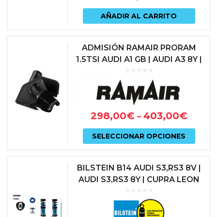
pued
AÑADIR AL CARRITO
elegir
en
ADMISIÓN RAMAIR PRORAM
1.5TSI AUDI A1 GB | AUDI A3 8Y |
la
AUDI Q3 F3 | CUPRA
págin
FORMENTOR | SEAT IBIZA KJ |
de
SEAT L...
prod
298,00
€
403,00
€
–
Este
SELECCIONAR OPCIONES
prod
tiene
BILSTEIN B14 AUDI S3,RS3 8V |
múlti
AUDI S3,RS3 8Y | CUPRA LEON
KL1 | SEAT LEON CUPRA 5F |
varian
SKODA OCTAVIA NX RS | VO...
Las