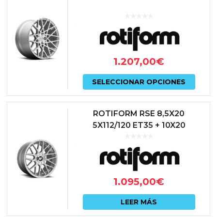
1.207,00
€
Este
SELECCIONAR OPCIONES
prod
tiene
ROTIFORM RSE 8,5X20
múlti
5X112/120 ET35 + 10X20
5X112/120 ET40 COLOR PLATA
varian
Las
opcio
1.095,00
€
se
pued
LEER MÁS
elegir