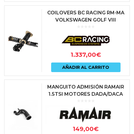
COILOVERS BC RACING RM-MA
VOLKSWAGEN GOLF VIII
(MANGUETA 55M)
1.337,00
€
AÑADIR AL CARRITO
MANGUITO ADMISIÓN RAMAIR
1.5TSI MOTORES DADA/DACA
AUDI A1 GB | AUDI A3 8Y | AUDI
Q3 F3 | CUPRA FORMENTOR |
SE...
149,00
€