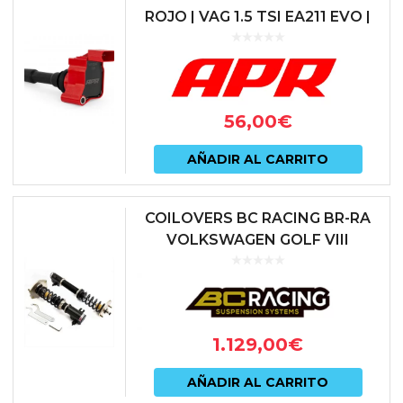
ROJO | VAG 1.5 TSI EA211 EVO |
MS100247
56,00
€
AÑADIR AL CARRITO
COILOVERS BC RACING BR-RA
VOLKSWAGEN GOLF VIII
(MANGUETA 55M)
1.129,00
€
AÑADIR AL CARRITO