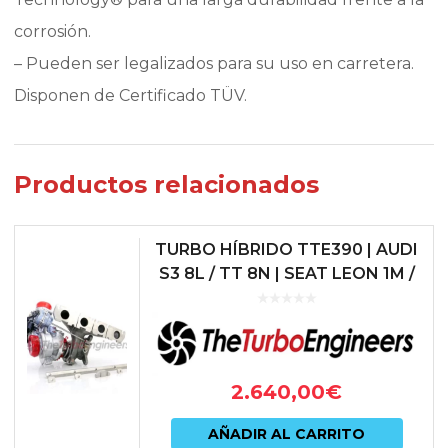
corrosión.
– Pueden ser legalizados para su uso en carretera.
Disponen de Certificado TÜV.
Productos relacionados
TURBO HÍBRIDO TTE390 | AUDI
S3 8L / TT 8N | SEAT LEON 1M /
IBIZA 6L | 1.8T 20V | 390 CV |
TTE390-18T
2.640,00
€
AÑADIR AL CARRITO