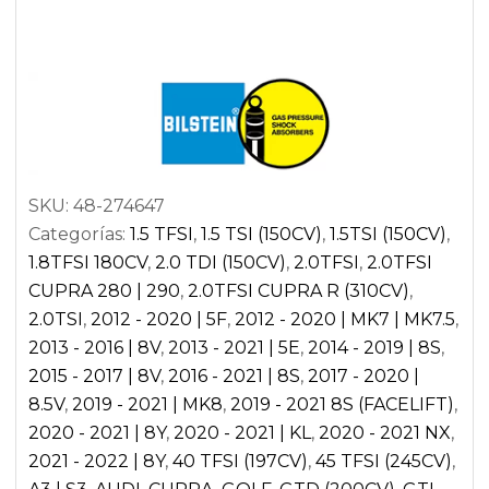
S3,RS3
8Y
|
CUPRA
LEON
KL1
SKU:
48-274647
|
Categorías:
1.5 TFSI
,
1.5 TSI (150CV)
,
1.5TSI (150CV)
,
SEAT
1.8TFSI 180CV
,
2.0 TDI (150CV)
,
2.0TFSI
,
2.0TFSI
LEON
CUPRA 280 | 290
,
2.0TFSI CUPRA R (310CV)
,
CUPRA
2.0TSI
,
2012 - 2020 | 5F
,
2012 - 2020 | MK7 | MK7.5
,
5F
2013 - 2016 | 8V
,
2013 - 2021 | 5E
,
2014 - 2019 | 8S
,
|
2015 - 2017 | 8V
,
2016 - 2021 | 8S
,
2017 - 2020 |
SKODA
8.5V
,
2019 - 2021 | MK8
,
2019 - 2021 8S (FACELIFT)
,
OCTAVIA
2020 - 2021 | 8Y
,
2020 - 2021 | KL
,
2020 - 2021 NX
,
NX
2021 - 2022 | 8Y
,
40 TFSI (197CV)
,
45 TFSI (245CV)
,
RS