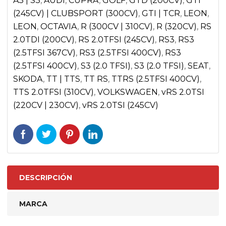
A3 | S3
,
AUDI
,
CUPRA
,
GOLF
,
GTD (200CV)
,
GTI
|
(245CV) | CLUBSPORT (300CV)
,
GTI | TCR
,
LEON
,
VOLKSWAGEN
LEON
,
OCTAVIA
,
R (300CV | 310CV)
,
R (320CV)
,
RS
2.0TDI (200CV)
,
RS 2.0TFSI (245CV)
,
RS3
,
RS3
GOLF
(2.5TFSI 367CV)
,
RS3 (2.5TFSI 400CV)
,
RS3
MK7
(2.5TFSI 400CV)
,
S3 (2.0 TFSI)
,
S3 (2.0 TFSI)
,
SEAT
,
GTI,R
SKODA
,
TT | TTS
,
TT RS
,
TTRS (2.5TFSI 400CV)
,
cantidad
TTS 2.0TFSI (310CV)
,
VOLKSWAGEN
,
vRS 2.0TSI
(220CV | 230CV)
,
vRS 2.0TSI (245CV)
DESCRIPCIÓN
MARCA