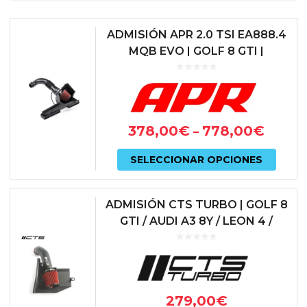
ADMISIÓN APR 2.0 TSI EA888.4
MQB EVO | GOLF 8 GTI |
OCTAVIA NX VRS
378,00
€
778,00
€
–
Este
SELECCIONAR OPCIONES
prod
tiene
ADMISIÓN CTS TURBO | GOLF 8
múlti
GTI / AUDI A3 8Y / LEON 4 /
OCTAVIA 4 vRS 2.0 TSI (EA888
varian
GEN 4) | CTS-IT-272R
Las
opcio
279,00
€
se