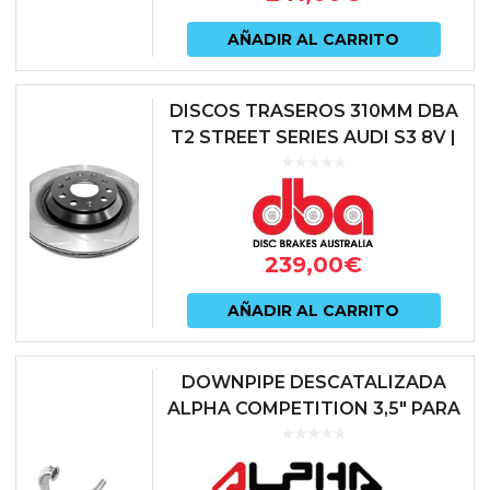
AÑADIR AL CARRITO
DISCOS TRASEROS 310MM DBA
T2 STREET SERIES AUDI S3 8V |
AUDI TT 8S | AUDI Q3 | SEAT
LEON 5F CUPRA | SKODA OCT...
239,00
€
AÑADIR AL CARRITO
DOWNPIPE DESCATALIZADA
ALPHA COMPETITION 3,5″ PARA
GOLF 8 GTI | OCTAVIA NX VRS