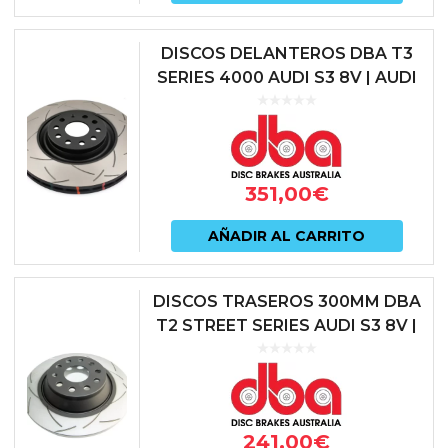
DISCOS DELANTEROS DBA T3
SERIES 4000 AUDI S3 8V | AUDI
TT 8S | CUPRA ATECA | CUPRA
FORMENTOR | CUPRA LEON | S...
351,00
€
AÑADIR AL CARRITO
DISCOS TRASEROS 300MM DBA
T2 STREET SERIES AUDI S3 8V |
AUDI TT 8S | AUDI Q3 | SEAT
LEON 5F CUPRA | SKODA OCT...
241,00
€