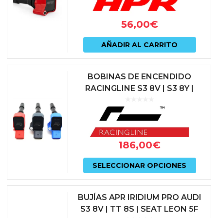
56,00
€
AÑADIR AL CARRITO
BOBINAS DE ENCENDIDO
RACINGLINE S3 8V | S3 8Y |
GOLF 7 GTI | GOLF 8 R | LEON 3
CUPRA
186,00
€
Este
SELECCIONAR OPCIONES
prod
tiene
BUJÍAS APR IRIDIUM PRO AUDI
múlti
S3 8V | TT 8S | SEAT LEON 5F