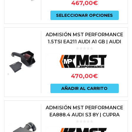
467,00
€
Este
SELECCIONAR OPCIONES
prod
tiene
ADMISIÓN MST PERFORMANCE
múlti
1.5TSI EA211 AUDI A1 GB | AUDI
A3 8Y | AUDI Q3 F3 | CUPRA
varian
FORMENTOR | SEAT IBIZA KJ ...
Las
opcio
470,00
€
se
pued
AÑADIR AL CARRITO
elegir
en
ADMISIÓN MST PERFORMANCE
EA888.4 AUDI S3 8Y | CUPRA
la
LEON KL | SKODA OCTAVIA VRS
págin
NX VOLKSWAGEN GOLF VIII GTI