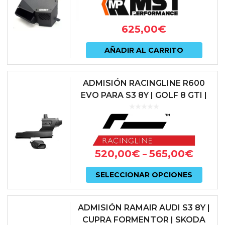
de
|...
prod
625,00
€
AÑADIR AL CARRITO
ADMISIÓN RACINGLINE R600
EVO PARA S3 8Y | GOLF 8 GTI |
GOLF 8 R | S3 8Y | OCTAVIA vRS
– VWR1200R600E
520,00
€
565,00
€
–
Este
SELECCIONAR OPCIONES
prod
tiene
ADMISIÓN RAMAIR AUDI S3 8Y |
múlti
CUPRA FORMENTOR | SKODA