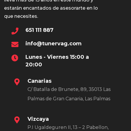
págin
estarán encantados de asesorarte en lo
de
que necesites.
prod
651 111 887
info@tunervag.com
Lunes - Viernes 15:00 a
20:00
Canarias
C/ Batalla de Brunete, 89, 35013 Las
Palmas de Gran Canaria, Las Palmas
Vizcaya
P.I Ugaldeguren II, 13 – 2 Pabellon,