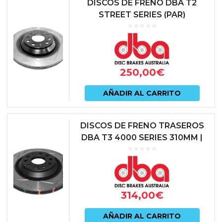
DISCOS DE FRENO DBA T2
STREET SERIES (PAR)
DBA2809S – EJE TRASERO |
AUDI A3 8P | AUDI S3 8V | AUDI
TT 8S | SE...
250,00
€
AÑADIR AL CARRITO
DISCOS DE FRENO TRASEROS
DBA T3 4000 SERIES 310MM |
SKU: DBA42809S
314,00
€
AÑADIR AL CARRITO