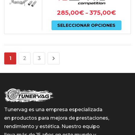
285,00
€
375,00
€
–
Este
SELECCIONAR OPCIONES
prod
tiene
múlti
1
2
3
varian
Las
opcio
se
pued
elegir
Tunervag es una empresa especializada
en productos para mejora de prestaciones,
en
rendimiento y estética. Nuestro equipo
la
lleva más de 15 años en este mundo y