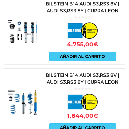
tiene
BILSTEIN B14 AUDI S3,RS3 8V |
múlti
AUDI S3,RS3 8Y | CUPRA LEON
KL1 | SEAT LEON CUPRA 5F |
varian
SKODA OCTAVIA NX RS | VO...
Las
opcio
4.755,00
€
se
pued
AÑADIR AL CARRITO
elegir
en
BILSTEIN B14 AUDI S3,RS3 8V |
AUDI S3,RS3 8Y | CUPRA LEON
la
KL1 | SEAT LEON CUPRA 5F |
págin
SKODA OCTAVIA NX RS | VO...
de
prod
1.844,00
€
AÑADIR AL CARRITO