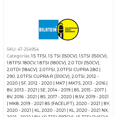
S3,RS3
8Y
|
CUPRA
LEON
KL1
SKU:
47-254954
|
Categorías:
1.5 TFSI
,
1.5 TSI (150CV)
,
1.5TSI (150CV)
,
SEAT
1.8TFSI 180CV
,
1.8TSI (180CV)
,
2.0 TDI (150CV)
,
LEON
2.0TDI (184CV)
,
2.0TFSI
,
2.0TFSI CUPRA 280 |
CUPRA
290
,
2.0TFSI CUPRA R (310CV)
,
2.0TSI
,
2012 -
5F
2020 | 5F
,
2012 - 2020 | MK7 | MK7.5
,
2013 - 2016 |
|
8V
,
2013 - 2021 | 5E
,
2014 - 2019 | 8S
,
2015 - 2017 |
SKODA
8V
,
2016 - 2021 | 8S
,
2017 - 2020 | 8.5V
,
2019 - 2021
OCTAVIA
| MK8
,
2019 - 2021 8S (FACELIFT)
,
2020 - 2021 | 8Y
,
NX
2020 - 2021 | KL
,
2020 - 2021 | KL
,
2020 - 2021 NX
,
RS