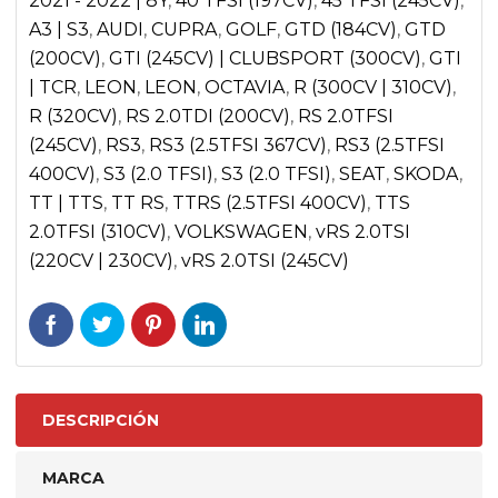
2021 - 2022 | 8Y
,
40 TFSI (197CV)
,
45 TFSI (245CV)
,
|
A3 | S3
,
AUDI
,
CUPRA
,
GOLF
,
GTD (184CV)
,
GTD
VOLKSWAGEN
(200CV)
,
GTI (245CV) | CLUBSPORT (300CV)
,
GTI
| TCR
,
LEON
,
LEON
,
OCTAVIA
,
R (300CV | 310CV)
,
GOLF
R (320CV)
,
RS 2.0TDI (200CV)
,
RS 2.0TFSI
MK7
(245CV)
,
RS3
,
RS3 (2.5TFSI 367CV)
,
RS3 (2.5TFSI
GTI,R
400CV)
,
S3 (2.0 TFSI)
,
S3 (2.0 TFSI)
,
SEAT
,
SKODA
,
cantidad
TT | TTS
,
TT RS
,
TTRS (2.5TFSI 400CV)
,
TTS
2.0TFSI (310CV)
,
VOLKSWAGEN
,
vRS 2.0TSI
(220CV | 230CV)
,
vRS 2.0TSI (245CV)
DESCRIPCIÓN
MARCA