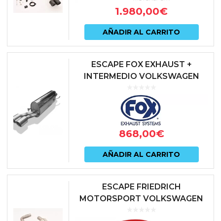
prod
1.980,00
€
AÑADIR AL CARRITO
ESCAPE FOX EXHAUST +
INTERMEDIO VOLKSWAGEN
POLO GTI AW (SIN GPF)
868,00
€
AÑADIR AL CARRITO
ESCAPE FRIEDRICH
MOTORSPORT VOLKSWAGEN
POLO GTI MKVI AW 2.0 TSI (SIN