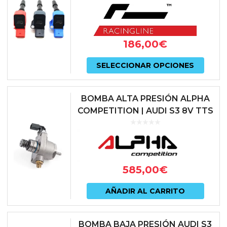
CUPRA
186,00
€
Este
SELECCIONAR OPCIONES
prod
tiene
BOMBA ALTA PRESIÓN ALPHA
múlti
COMPETITION | AUDI S3 8V TTS
8S | LEON 5F CUPRA | GOLF 7
varian
GTI R | EA888.3 | AC-MK7-HPFP
Las
opcio
585,00
€
se
pued
AÑADIR AL CARRITO
elegir
en
BOMBA BAJA PRESIÓN AUDI S3