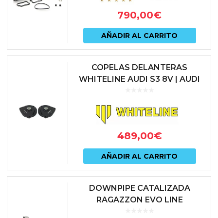
790,00
€
AÑADIR AL CARRITO
COPELAS DELANTERAS
WHITELINE AUDI S3 8V | AUDI
SQ2 GA | AUDI TTS 8S | SEAT
LEON 5F CUPRA | SKODA
OCTAVIA 5E v...
489,00
€
AÑADIR AL CARRITO
DOWNPIPE CATALIZADA
RAGAZZON EVO LINE
VOLKSWAGEN POLO GTI MKVI