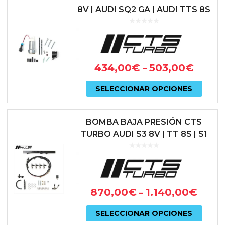
8V | AUDI SQ2 GA | AUDI TTS 8S
la
| SEAT LEON 5F CUPRA | SKODA
págin
OCTAVIA 5E vRS | VOLKS...
de
prod
434,00
€
503,00
€
–
Este
SELECCIONAR OPCIONES
prod
tiene
BOMBA BAJA PRESIÓN CTS
múlti
TURBO AUDI S3 8V | TT 8S | S1
8X | SEAT IBIZA 6P CUPRA |
varian
LEON 5F CUPRA | VW GOLF VII
Las
|...
opcio
870,00
€
1.140,00
€
–
se
Este
pued
SELECCIONAR OPCIONES
prod