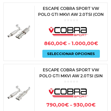
ESCAPE COBRA SPORT VW
POLO GTI MKVI AW 2.0TSI (CON
SISTEMA GPF)
860,00
€
1.000,00
€
–
Este
SELECCIONAR OPCIONES
prod
tiene
ESCAPE COBRA SPORT VW
múlti
POLO GTI MKVI AW 2.0TSI (SIN
SISTEMA GPF)
varian
Las
opcio
790,00
€
930,00
€
–
se