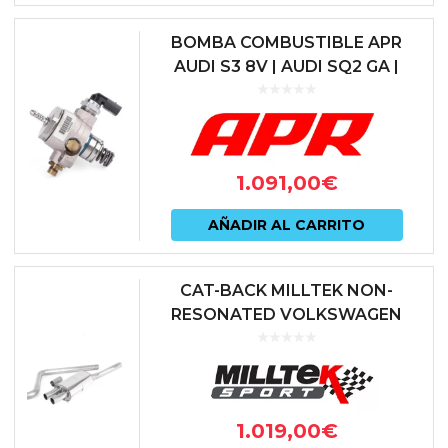
elegir
tiene
en
BOMBA COMBUSTIBLE APR
múlti
AUDI S3 8V | AUDI SQ2 GA |
la
AUDI TTS 8S | SEAT LEON 5F
varian
págin
CUPRA | SKODA OCTAVIA 5E
Las
de
vRS | VO...
opcio
prod
1.091,00
€
se
pued
AÑADIR AL CARRITO
elegir
en
CAT-BACK MILLTEK NON-
RESONATED VOLKSWAGEN
la
POLO GTI AW FACELIFT CON
págin
GPF
de
prod
1.019,00
€