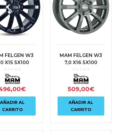
M FELGEN W3
MAM FELGEN W3
,0 X15 5X100
7,0 X16 5X100
8 57.1 NEGRO
ET38 63.4
ANTRACITA
496,00
€
509,00
€
AÑADIR AL
AÑADIR AL
CARRITO
CARRITO