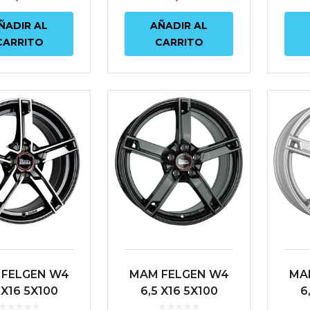
ÑADIR AL
AÑADIR AL
CARRITO
CARRITO
FELGEN W4
MAM FELGEN W4
MA
 X16 5X100
6,5 X16 5X100
6
 63.4 NEGRO
ET38 63.4 NEGRO
ET3