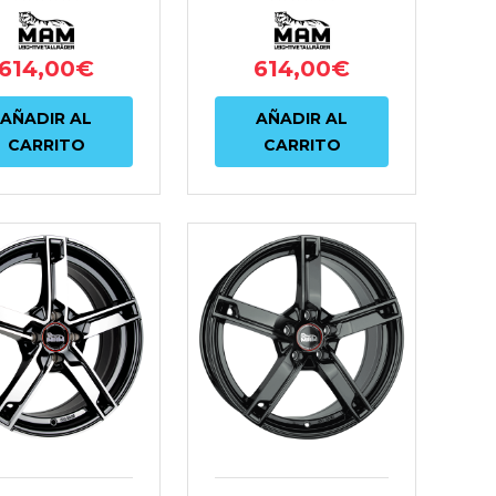
614,00
€
614,00
€
AÑADIR AL
AÑADIR AL
CARRITO
CARRITO