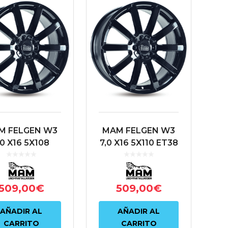
M FELGEN W3
MAM FELGEN W3
,0 X16 5X108
7,0 X16 5X110 ET38
8 72.6 NEGRO
65.1 NEGRO
509,00
€
509,00
€
AÑADIR AL
AÑADIR AL
CARRITO
CARRITO