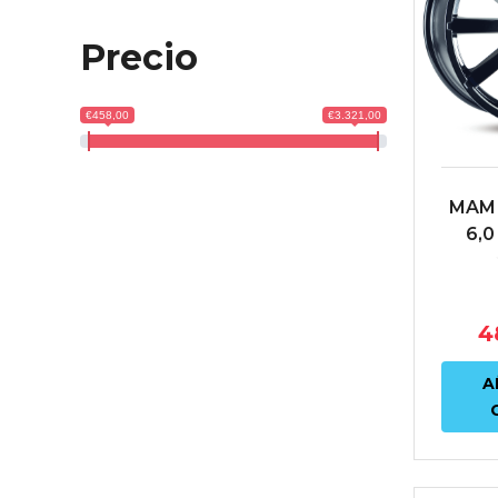
Precio
€458,00
€3.321,00
MAM 
6,0
ET38
4
A