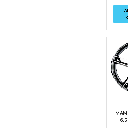
A
MAM 
6,5
ET38