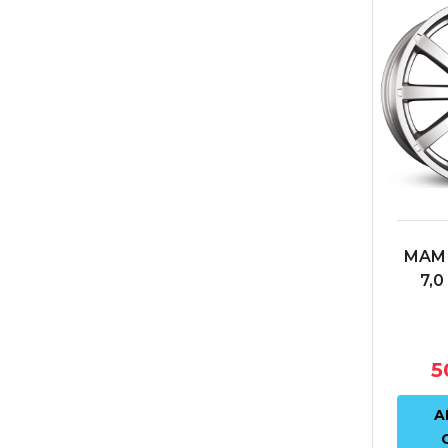
MAM 
7,0
ET38
5
A