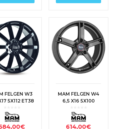
M FELGEN W3
MAM FELGEN W4
X17 5X112 ET38
6,5 X16 5X100
66.6 NEGRO
ET38 63.4
ANTRACITA
584,00
€
614,00
€