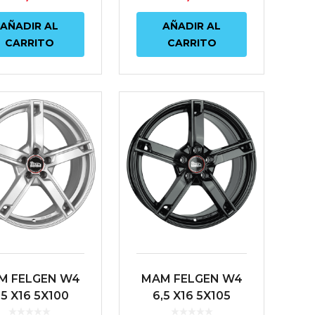
AÑADIR AL
AÑADIR AL
CARRITO
CARRITO
M FELGEN W4
MAM FELGEN W4
,5 X16 5X100
6,5 X16 5X105
8 63.4 PLATA
ET38 56.6 NEGRO