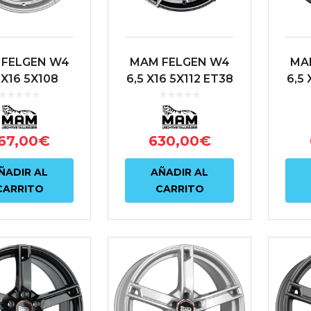
FELGEN W4
MAM FELGEN W4
MA
 X16 5X108
6,5 X16 5X112 ET38
6,5 
 72.6 PLATA
66.6 NEGRO
67,00
€
630,00
€
ÑADIR AL
AÑADIR AL
CARRITO
CARRITO