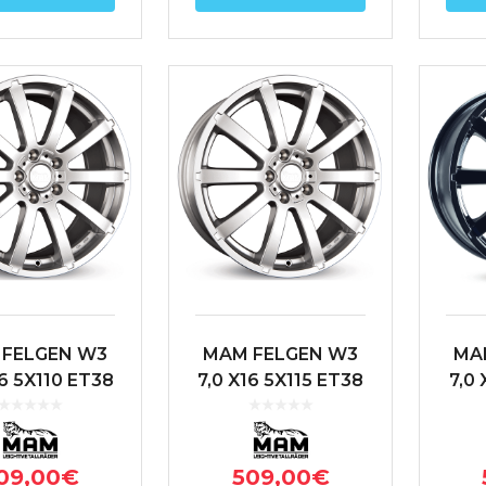
FELGEN W3
MAM FELGEN W3
MA
16 5X110 ET38
7,0 X16 5X115 ET38
7,0 
5.1 PLATA
70.2 PLATA
09,00
€
509,00
€