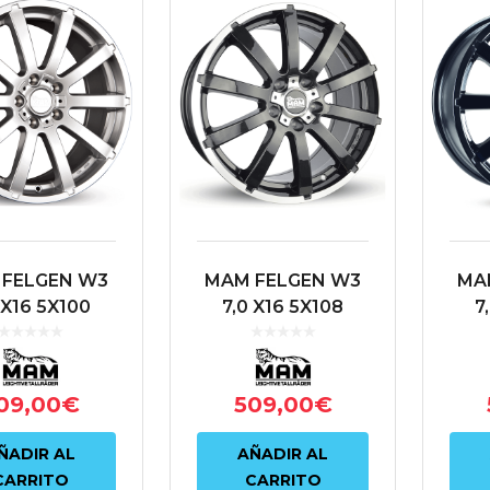
FELGEN W3
MAM FELGEN W3
MA
 X16 5X100
7,0 X16 5X108
7
 63.4 PLATA
ET38 72.6 NEGRO
ET3
09,00
€
509,00
€
ÑADIR AL
AÑADIR AL
CARRITO
CARRITO