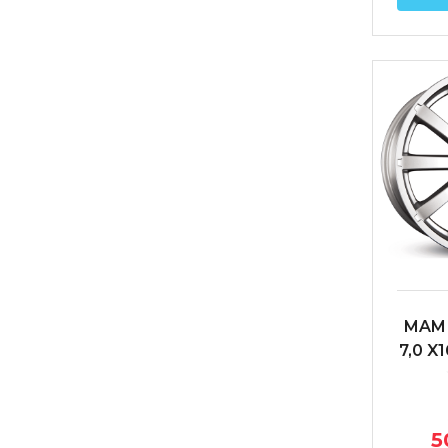
MAM 
7,0 X
6
5