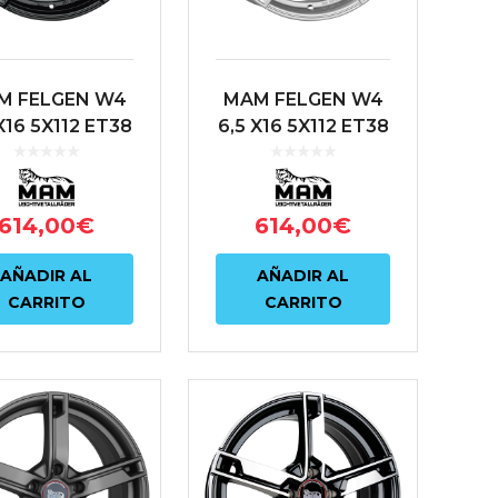
M FELGEN W4
MAM FELGEN W4
X16 5X112 ET38
6,5 X16 5X112 ET38
66.6 NEGRO
66.6 PLATA
614,00
€
614,00
€
AÑADIR AL
AÑADIR AL
CARRITO
CARRITO