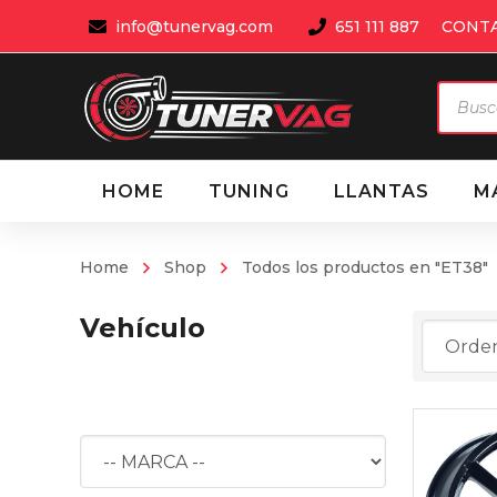
info@tunervag.com
651 111 887
CONT
Búsqu
de
produ
HOME
TUNING
LLANTAS
M
Home
Shop
Todos los productos en "ET38"
Vehículo