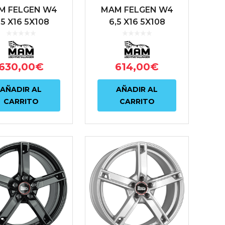
M FELGEN W4
MAM FELGEN W4
,5 X16 5X108
6,5 X16 5X108
8 72.6 NEGRO
ET38 72.6 NEGRO
630,00
€
614,00
€
AÑADIR AL
AÑADIR AL
CARRITO
CARRITO