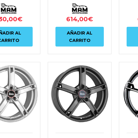
30,00
€
614,00
€
ÑADIR AL
AÑADIR AL
CARRITO
CARRITO