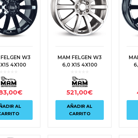
FELGEN W3
MAM FELGEN W3
MA
 X15 4X100
6,0 X15 4X100
6
 63.4 NEGRO
ET38 63.4 PLATA
ET3
83,00
€
521,00
€
ÑADIR AL
AÑADIR AL
CARRITO
CARRITO