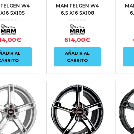
FELGEN W4
MAM FELGEN W4
MA
 X16 5X105
6,5 X16 5X108
6
 56.6 PLATA
ET38 72.6
ET3
ANTRACITA
14,00
€
614,00
€
ÑADIR AL
AÑADIR AL
CARRITO
CARRITO