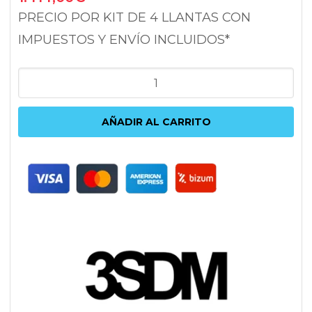
PRECIO POR KIT DE 4 LLANTAS CON
IMPUESTOS Y ENVÍO INCLUIDOS*
3SDM
0.09
8.5X19
AÑADIR AL CARRITO
5x112
ET35
73.1
PLATA
cantidad