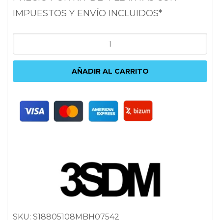
IMPUESTOS Y ENVÍO INCLUIDOS*
3SDM
0.75
8X18
AÑADIR AL CARRITO
5x108
ET42
73.1
NEGRO
cantidad
SKU:
S18805108MBH07542