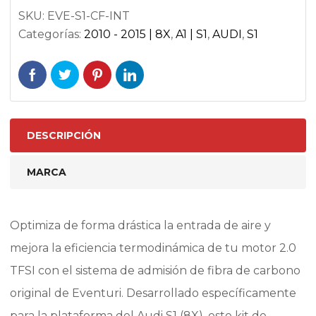
S1-
SKU:
EVE-S1-CF-INT
CF-
Categorías:
2010 - 2015 | 8X
,
A1 | S1
,
AUDI
,
S1
INT
cantidad
DESCRIPCIÓN
MARCA
Optimiza de forma drástica la entrada de aire y
mejora la eficiencia termodinámica de tu motor 2.0
TFSI con el sistema de admisión de fibra de carbono
original de Eventuri. Desarrollado específicamente
para la plataforma del Audi S1 (8X), este kit de