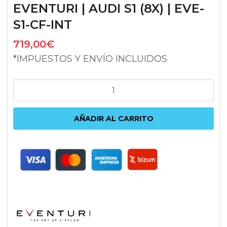
EVENTURI | AUDI S1 (8X) | EVE-
S1-CF-INT
719,00
€
*IMPUESTOS Y ENVÍO INCLUIDOS
ADMISIÓN
DE
CARBONO
AÑADIR AL CARRITO
EVENTURI
|
AUDI
S1
(8X)
|
EVE-