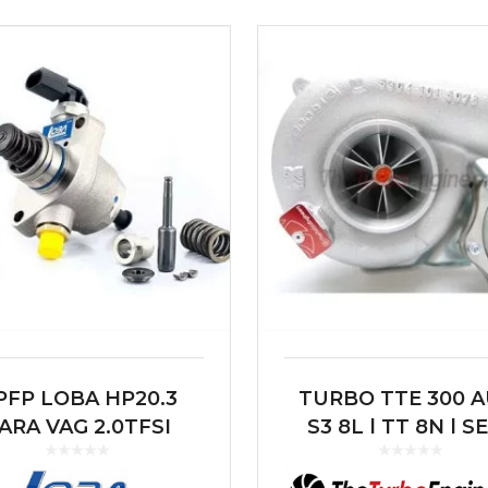
PFP LOBA HP20.3
TURBO TTE 300 A
ARA VAG 2.0TFSI
S3 8L | TT 8N | S
(EA888 MQB)
LEON CUPRA 