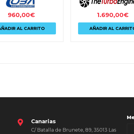
960,00
€
1.690,00
€
AÑADIR AL CARRITO
AÑADIR AL CARRIT
Me
Canarias
C/ Batalla de Brunete, 89, 35013 Las