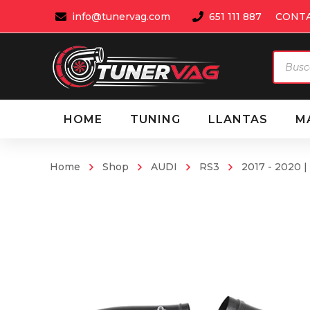
info@tunervag.com
651 111 887
CONT
Búsqu
de
produ
HOME
TUNING
LLANTAS
M
Home
Shop
AUDI
RS3
2017 - 2020 |