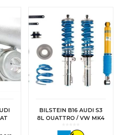
UDI
BILSTEIN B16 AUDI S3
EAT
8L QUATTRO / VW MK4
R
R32/ AUDI TT 8N
QUATTRO