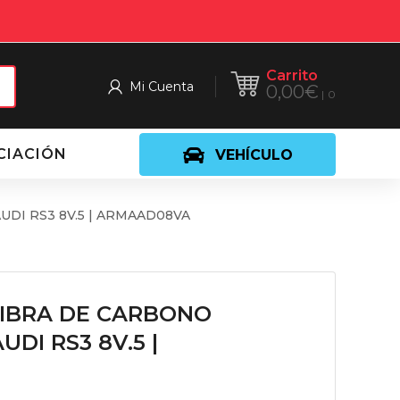
Carrito
Mi Cuenta
0,00
€
0
CIACIÓN
VEHÍCULO
DI RS3 8V.5 | ARMAAD08VA
FIBRA DE CARBONO
DI RS3 8V.5 |