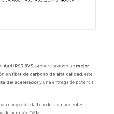
| 8.5V
,
AUDI
,
RS3
,
RS3 (2.5TFSI 400CV)
el
Audi RS3 8V.5
, proporcionando un
mejor
ión en
fibra de carbono de alta calidad
, este
ta del acelerador
y una entrega de potencia
ndo compatibilidad con los componentes
tema de admisión OEM.