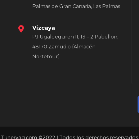
Palmas de Gran Canaria, Las Palmas
Vizcaya
P.I Ugaldeguren II, 13 – 2 Pabellon,
48170 Zamudio (Almacén
Nortetour)
Tunervag.com ©2022 | Todos los derechos reservados