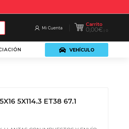
Carrito
Mi Cuenta
0,00
€
0
CIACIÓN
VEHÍCULO
X16 5X114.3 ET38 67.1