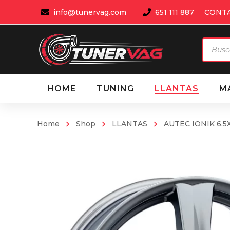
info@tunervag.com
651 111 887
CONT
Búsqu
de
produ
HOME
TUNING
LLANTAS
M
Home
Shop
LLANTAS
AUTEC IONIK 6.5X