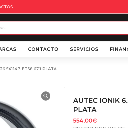
ACTOS
eda
ctos
ARCAS
CONTACTO
SERVICIOS
FINAN
16 5X114.3 ET38 67.1 PLATA
AUTEC IONIK 6.5
PLATA
554,00
€