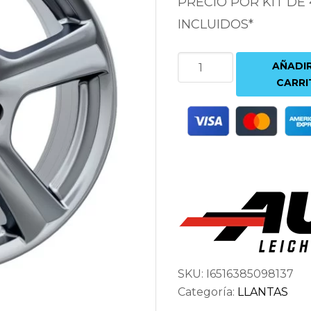
PRECIO POR KIT DE
INCLUIDOS*
AUTEC
AÑADIR
IONIK
CARRI
6.5X16
5X114.3
ET38
67.1
PLATA
cantidad
SKU:
I6516385098137
Categoría:
LLANTAS