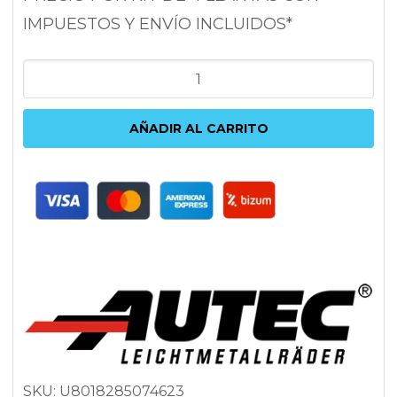
IMPUESTOS Y ENVÍO INCLUIDOS*
AUTEC
UTECA
8X18
AÑADIR AL CARRITO
5X112
ET28
66.6
ANTRACITA
cantidad
SKU:
U8018285074623