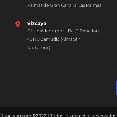
Palmas de Gran Canaria, Las Palmas
Vizcaya
P.I Ugaldeguren II, 13 – 2 Pabellon,
48170 Zamudio (Almacén
Nortetour)
Tunervag.com ©2022 | Todos los derechos reservados