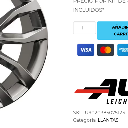
PRECIO POR KIT DE
INCLUIDOS*
AUTEC
AÑADIR
UTECA
CARRI
9X20
5X112
ET38
66.5
ANTRACITA
cantidad
SKU:
U9020385075123
Categoría:
LLANTAS