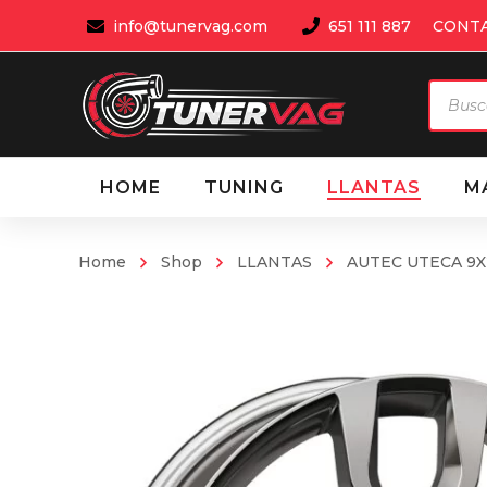
info@tunervag.com
651 111 887
CONT
Búsqu
de
produ
HOME
TUNING
LLANTAS
M
Home
Shop
LLANTAS
AUTEC UTECA 9X2