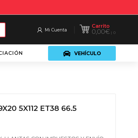
Carrito
Mi Cuenta
0,00
€
0
CIACIÓN
VEHÍCULO
X20 5X112 ET38 66.5