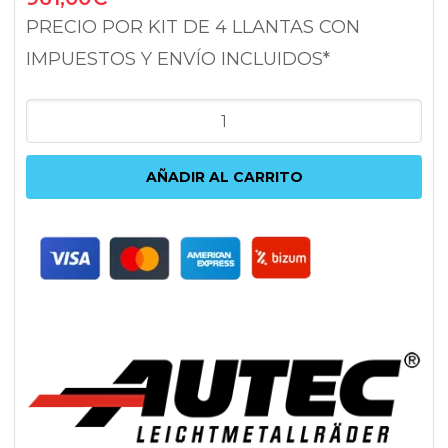
PRECIO POR KIT DE 4 LLANTAS CON
IMPUESTOS Y ENVÍO INCLUIDOS*
AUTEC
UTECA
BLACK
AÑADIR AL CARRITO
POLISHED
8X18
5X112
ET38
57.1
NEGRO
cantidad