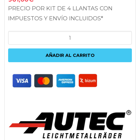
PRECIO POR KIT DE 4 LLANTAS CON
IMPUESTOS Y ENVÍO INCLUIDOS*
AUTEC
UTECA
BLACK
AÑADIR AL CARRITO
POLISHED
8X18
5X112
ET38
66.5
NEGRO
cantidad