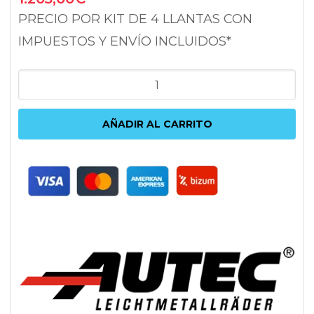
PRECIO POR KIT DE 4 LLANTAS CON
IMPUESTOS Y ENVÍO INCLUIDOS*
AUTEC
UTECA
BLACK
AÑADIR AL CARRITO
POLISHED
9X20
5X114.3
ET38
70
NEGRO
cantidad