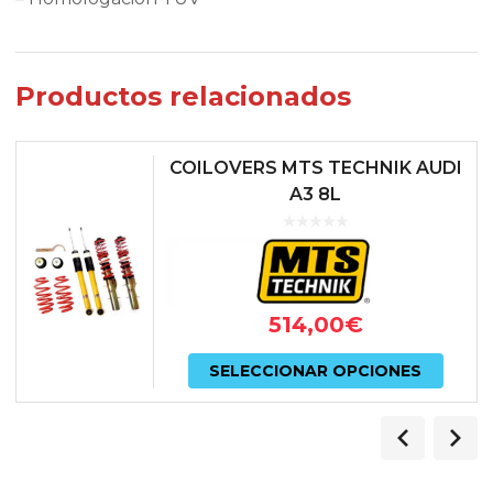
Productos relacionados
COILOVERS MTS TECHNIK AUDI
A3 8L
514,00
€
Este
SELECCIONAR OPCIONES
prod
tiene
múlti