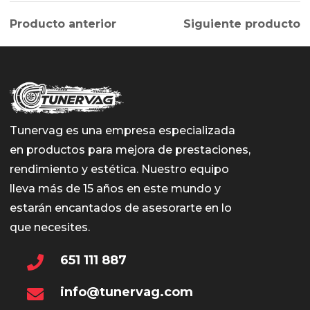
varian
Producto anterior
Siguiente producto
Las
opcio
se
pued
elegir
Tunervag es una empresa especializada
en
en productos para mejora de prestaciones,
la
rendimiento y estética. Nuestro equipo
págin
lleva más de 15 años en este mundo y
de
estarán encantados de asesorarte en lo
prod
que necesites.
651 111 887
info@tunervag.com