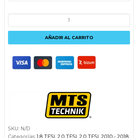
COILOVERS
MTS
TECHNIK
AÑADIR AL CARRITO
AUDI
A6
|
A7
C7
cantidad
SKU:
N/D
Categorías:
1.8 TFSI
,
2.0 TFSI
,
2.0 TFSI
,
2010 - 2018