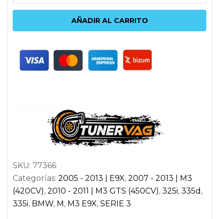
TRASERO
BMW
AÑADIR AL CARRITO
SERIE
3
E90
|
E91
LOOK
M
cantidad
SKU:
77366
Categorías:
2005 - 2013 | E9X
,
2007 - 2013 | M3
(420CV)
,
2010 - 2011 | M3 GTS (450CV)
,
325i
,
335d
,
335i
,
BMW
,
M
,
M3 E9X
,
SERIE 3