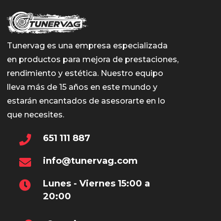
se
pued
elegir
Tunervag es una empresa especializada
en
en productos para mejora de prestaciones,
la
rendimiento y estética. Nuestro equipo
págin
lleva más de 15 años en este mundo y
de
estarán encantados de asesorarte en lo
prod
que necesites.
651 111 887
info@tunervag.com
Lunes - Viernes 15:00 a
20:00