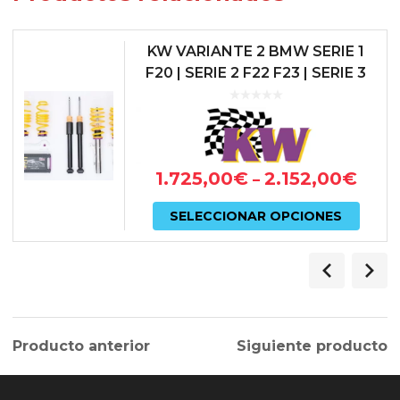
KW VARIANTE 2 BMW SERIE 1
F20 | SERIE 2 F22 F23 | SERIE 3
F30 F31 | SERIE 4 F32 COUPE
1.725,00
€
2.152,00
€
–
Este
SELECCIONAR OPCIONES
prod
tiene
múlti
varian
Producto anterior
Siguiente producto
Las
opcio