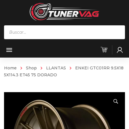
Búsqueda
de
productos
Home
Shop
LLANTAS
ENKEI GTC01RR 9.5X18
5X114.3 ET45 75 DORADO