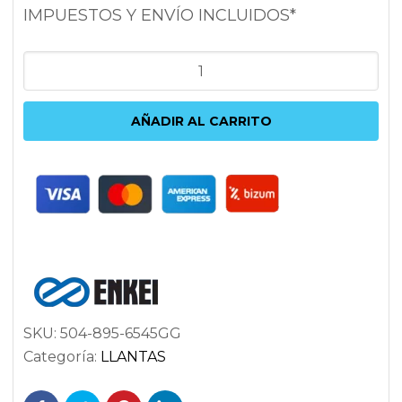
IMPUESTOS Y ENVÍO INCLUIDOS*
ENKEI
GTC01RR
9.5X18
AÑADIR AL CARRITO
5X114.3
ET45
75
DORADO
cantidad
SKU:
504-895-6545GG
Categoría:
LLANTAS