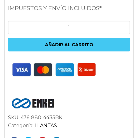
IMPUESTOS Y ENVÍO INCLUIDOS*
ENKEI
KOJIN
8X18
AÑADIR AL CARRITO
5X112
ET35
72.6
NEGRO
cantidad
SKU:
476-880-4435BK
Categoría:
LLANTAS