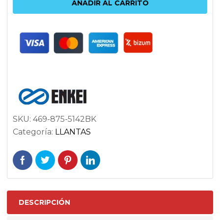
AÑADIR AL CARRITO
5X110
ET42
72.6
NEGRO
cantidad
SKU:
469-875-5142BK
Categoría:
LLANTAS
DESCRIPCIÓN