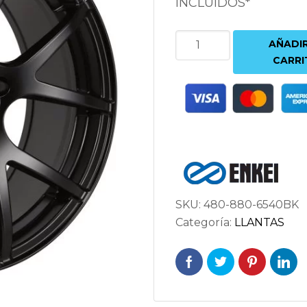
INCLUIDOS*
ENKEI
AÑADIR
M52
CARRI
8X18
5X114.3
ET40
72.6
NEGRO
cantidad
SKU:
480-880-6540BK
Categoría:
LLANTAS