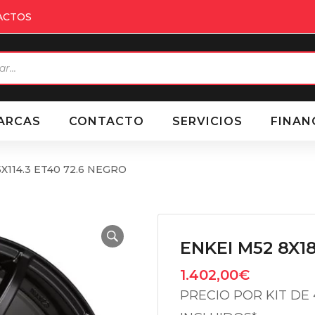
ACTOS
eda
ctos
ARCAS
CONTACTO
SERVICIOS
FINAN
5X114.3 ET40 72.6 NEGRO
ENKEI M52 8X18
1.402,00
€
PRECIO POR KIT DE