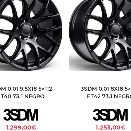
M 0.01 9.5X18 5×112
3SDM 0.01 8X18 5
ET40 73.1 NEGRO
ET42 73.1 NEGR
1.299,00
€
1.253,00
€