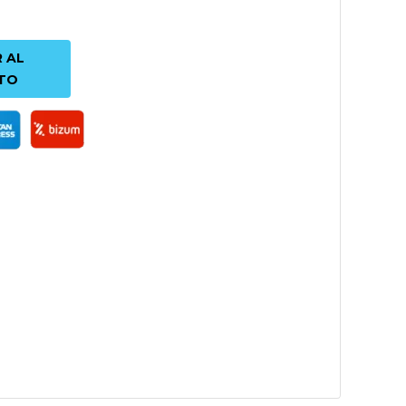
 AL
TO