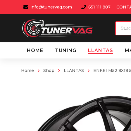
info@tunervag.com
651 111 887
CONT
Búsqu
de
produ
HOME
TUNING
LLANTAS
M
Home
Shop
LLANTAS
ENKEI M52 8X18 