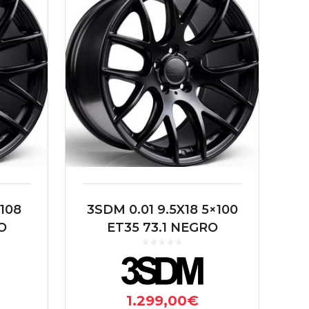
×108
3SDM 0.01 9.5X18 5×100
O
ET35 73.1 NEGRO
1.299,00
€