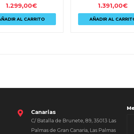
1.299,00
€
1.391,00
€
AÑADIR AL CARRITO
AÑADIR AL CARRIT
Me
Canarias
C/ Batalla de Brunete, 89, 35013 Las
Palmas de Gran Canaria, Las Palmas