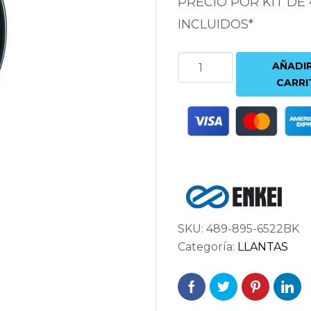
PRECIO POR KIT DE
INCLUIDOS*
ENKEI
AÑADIR
PF01EVO
CARRI
9.5X18
5X114.3
ET22
75
NEGRO
cantidad
SKU:
489-895-6522BK
Categoría:
LLANTAS