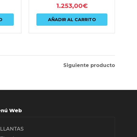
1.253,00
€
O
AÑADIR AL CARRITO
Siguiente producto
nú Web
LLANTAS