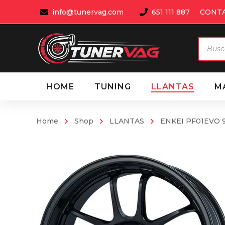
info@tunervag.com
651 111 887
CONT
Búsqu
de
produ
HOME
TUNING
LLANTAS
M
Home
Shop
LLANTAS
ENKEI PF01EVO 9