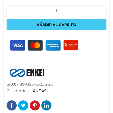
ENKEI
PF01EVO
9.5X18
AÑADIR AL CARRITO
5X114.3
ET35
75
CROMADO
cantidad
SKU:
489-895-6535SBK
Categoría:
LLANTAS