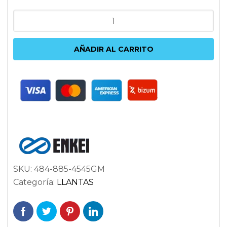
ENKEI
RS05-
RR
AÑADIR AL CARRITO
8.5X18
5X112
ET45
66.5
ANTRACITA
cantidad
SKU:
484-885-4545GM
Categoría:
LLANTAS