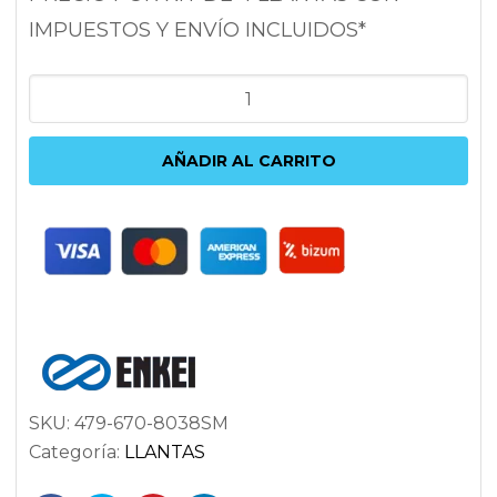
IMPUESTOS Y ENVÍO INCLUIDOS*
ENKEI
RSF5
7X16
AÑADIR AL CARRITO
5X100
ET38
72.6
PLATA
cantidad
SKU:
479-670-8038SM
Categoría:
LLANTAS