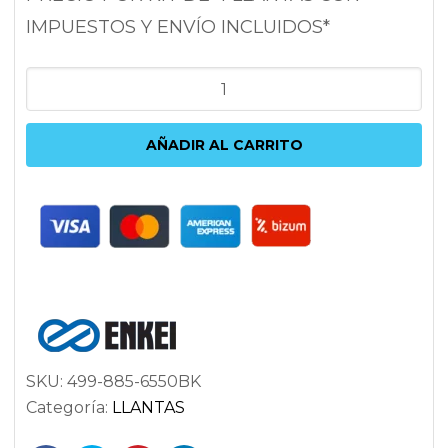
IMPUESTOS Y ENVÍO INCLUIDOS*
ENKEI
TS10
8.5X18
AÑADIR AL CARRITO
5X114.3
ET50
72.6
NEGRO
cantidad
SKU:
499-885-6550BK
Categoría:
LLANTAS