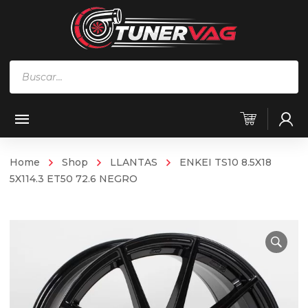
Búsqueda
de
productos
Home
Shop
LLANTAS
ENKEI TS10 8.5X18
5X114.3 ET50 72.6 NEGRO