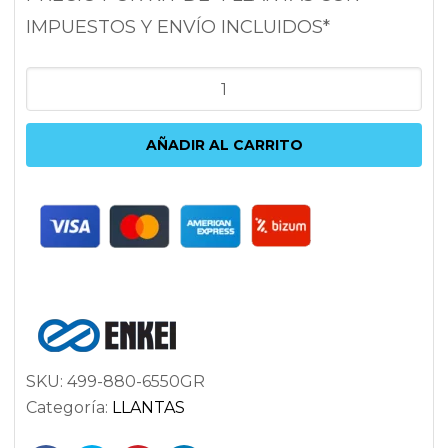
IMPUESTOS Y ENVÍO INCLUIDOS*
ENKEI
TS10
8X18
AÑADIR AL CARRITO
5X114.3
ET50
72.6
PLATA
cantidad
SKU:
499-880-6550GR
Categoría:
LLANTAS