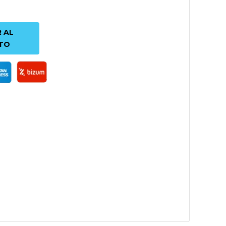
 AL
TO