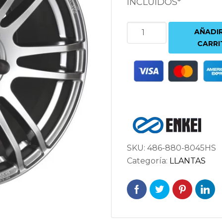
INCLUIDOS*
ENKEI
AÑADIR
TSP6
CARRI
8X18
5X100
ET45
72.6
PLATA
cantidad
SKU:
486-880-8045HS
Categoría:
LLANTAS