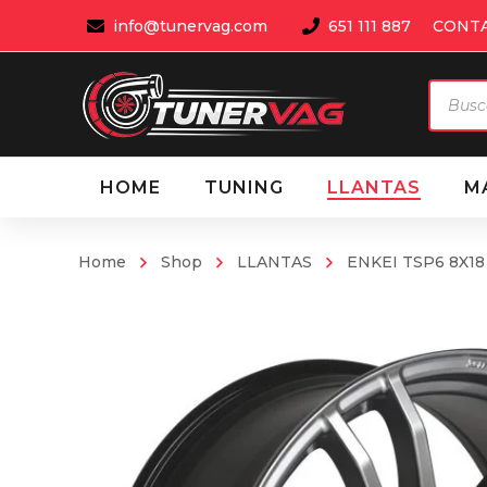
info@tunervag.com
651 111 887
CONT
Búsqu
de
produ
HOME
TUNING
LLANTAS
M
Home
Shop
LLANTAS
ENKEI TSP6 8X18