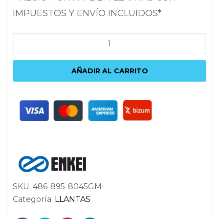
IMPUESTOS Y ENVÍO INCLUIDOS*
ENKEI
TSP6
9.5X18
AÑADIR AL CARRITO
5X100
ET45
72.6
ANTRACITA
cantidad
SKU:
486-895-8045GM
Categoría:
LLANTAS