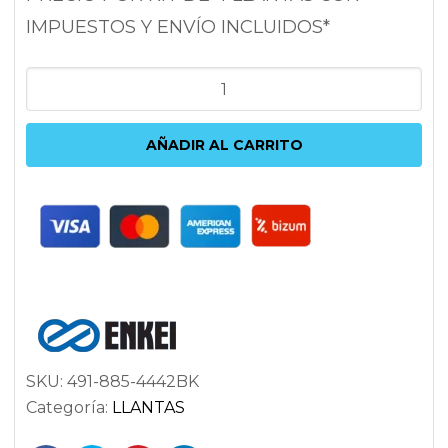
IMPUESTOS Y ENVÍO INCLUIDOS*
ENKEI
TX5
8.5X18
AÑADIR AL CARRITO
5X112
ET42
72.6
NEGRO
cantidad
SKU:
491-885-4442BK
Categoría:
LLANTAS