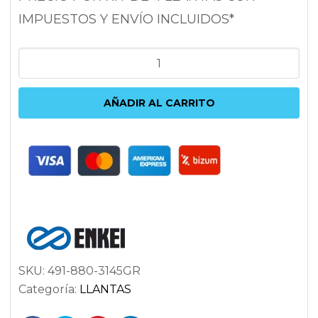
IMPUESTOS Y ENVÍO INCLUIDOS*
ENKEI
TX5
8X18
AÑADIR AL CARRITO
5X108
ET45
72.6
ANTRACITA
cantidad
SKU:
491-880-3145GR
Categoría:
LLANTAS