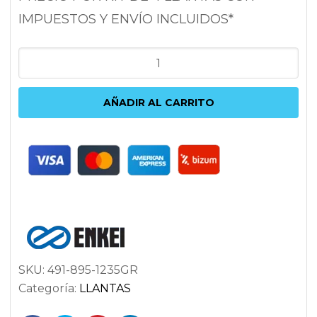
IMPUESTOS Y ENVÍO INCLUIDOS*
ENKEI
TX5
9.5X18
AÑADIR AL CARRITO
5X120
ET35
72.6
ANTRACITA
cantidad
SKU:
491-895-1235GR
Categoría:
LLANTAS