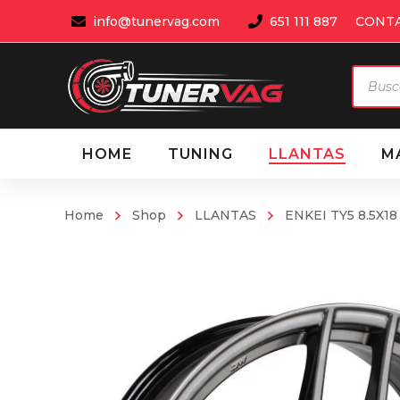
info@tunervag.com
651 111 887
CONT
Búsqu
de
produ
HOME
TUNING
LLANTAS
M
Home
Shop
LLANTAS
ENKEI TY5 8.5X18