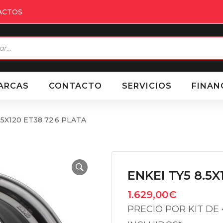
ACTOS
eda
ctos
ARCAS
CONTACTO
SERVICIOS
FINAN
 5X120 ET38 72.6 PLATA
ENKEI TY5 8.5X
1.629,00
€
PRECIO POR KIT DE