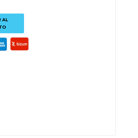
 AL
TO