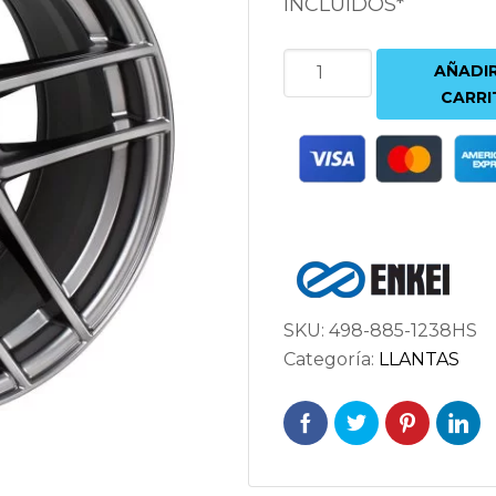
INCLUIDOS*
ENKEI
AÑADIR
TY5
CARRI
8.5X18
5X120
ET38
72.6
PLATA
cantidad
SKU:
498-885-1238HS
Categoría:
LLANTAS