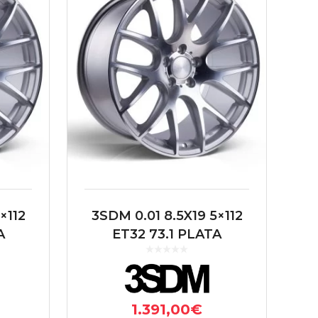
×112
3SDM 0.01 8.5X19 5×112
A
ET32 73.1 PLATA
1.391,00
€