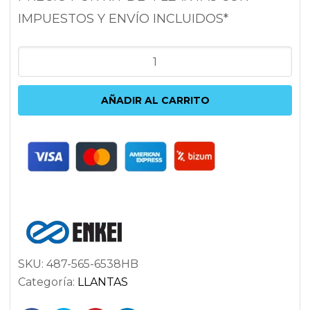
IMPUESTOS Y ENVÍO INCLUIDOS*
ENKEI
VR5
6.5X15
AÑADIR AL CARRITO
5X114.3
ET38
72.6
ANTRACITA
cantidad
SKU:
487-565-6538HB
Categoría:
LLANTAS