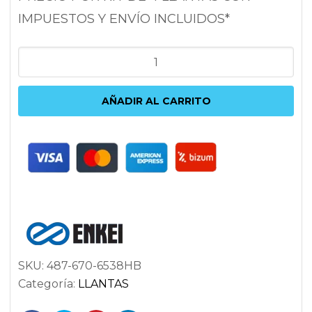
IMPUESTOS Y ENVÍO INCLUIDOS*
ENKEI
VR5
7X16
AÑADIR AL CARRITO
5X114.3
ET38
72.6
ANTRACITA
cantidad
SKU:
487-670-6538HB
Categoría:
LLANTAS