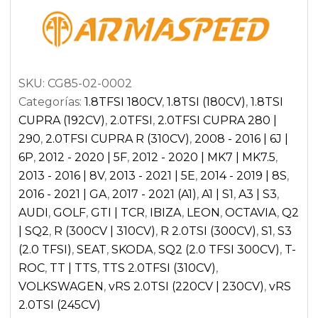
GA
|
AUDI
TTS
SKU:
CG85-02-0002
8S
Categorías:
1.8TFSI 180CV
,
1.8TSI (180CV)
,
1.8TSI
|
CUPRA (192CV)
,
2.0TFSI
,
2.0TFSI CUPRA 280 |
SEAT
290
,
2.0TFSI CUPRA R (310CV)
,
2008 - 2016 | 6J |
LEON
6P
,
2012 - 2020 | 5F
,
2012 - 2020 | MK7 | MK7.5
,
5F
2013 - 2016 | 8V
,
2013 - 2021 | 5E
,
2014 - 2019 | 8S
,
CUPRA
2016 - 2021 | GA
,
2017 - 2021 (A1)
,
A1 | S1
,
A3 | S3
,
|
AUDI
,
GOLF
,
GTI | TCR
,
IBIZA
,
LEON
,
OCTAVIA
,
Q2
SKODA
| SQ2
,
R (300CV | 310CV)
,
R 2.0TSI (300CV)
,
S1
,
S3
OCTAVIA
(2.0 TFSI)
,
SEAT
,
SKODA
,
SQ2 (2.0 TFSI 300CV)
,
T-
5E
ROC
,
TT | TTS
,
TTS 2.0TFSI (310CV)
,
vRS
VOLKSWAGEN
,
vRS 2.0TSI (220CV | 230CV)
,
vRS
|
2.0TSI (245CV)