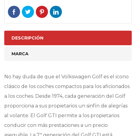
VOLKSWAGEN
GOLF
7
GTI
-
DESCRIPCIÓN
R
|
MARCA
VOLKSWAGEN
POLO
No hay duda de que el Volkswagen Golf es el icono
AW
clásico de los coches compactos para los aficionados
GTI
cantidad
a los coches. Desde 1974, cada generación del Golf
proporciona a sus propietarios un sinfín de alegrías
al volante. El Golf GTI permite a los propietarios
conducir con más prestaciones a un precio
asequible. La 7ª generación del Golf GTI está