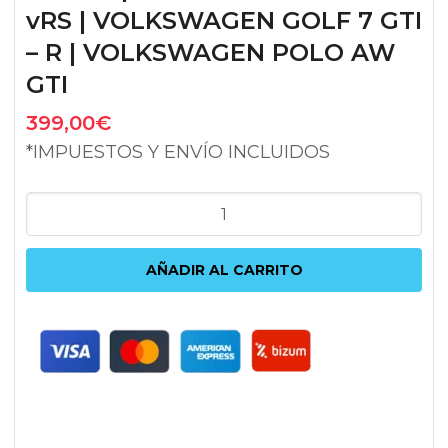
vRS | VOLKSWAGEN GOLF 7 GTI
– R | VOLKSWAGEN POLO AW
GTI
399,00
€
*IMPUESTOS Y ENVÍO INCLUIDOS
KIT
ADMISIÓN
ARMASPEED
AÑADIR AL CARRITO
AUDI
S3
8V
|
AUDI
SQ2