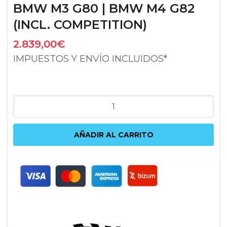
BMW M3 G80 | BMW M4 G82
(INCL. COMPETITION)
2.839,00
€
IMPUESTOS Y ENVÍO INCLUIDOS*
KW
VARIANTE
3
AÑADIR AL CARRITO
BMW
M2
G87
|
BMW
M3