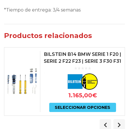
*Tiempo de entrega: 3/4 semanas
Productos relacionados
BILSTEIN B14 BMW SERIE 1 F20 |
SERIE 2 F22 F23 | SERIE 3 F30 F31
| SERIE 4 F32 COUPE (SIN
SUSPENSIÓN ELÉCTRON...
1.165,00
€
Este
SELECCIONAR OPCIONES
prod
tiene