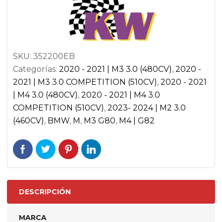
G80
|
BMW
M4
SKU:
352200EB
G82
Categorías:
2020 - 2021 | M3 3.0 (480CV)
,
2020 -
(INCL.
2021 | M3 3.0 COMPETITION (510CV)
,
2020 - 2021
COMPETITION)
| M4 3.0 (480CV)
,
2020 - 2021 | M4 3.0
cantidad
COMPETITION (510CV)
,
2023- 2024 | M2 3.0
(460CV)
,
BMW
,
M
,
M3 G80
,
M4 | G82
DESCRIPCIÓN
MARCA