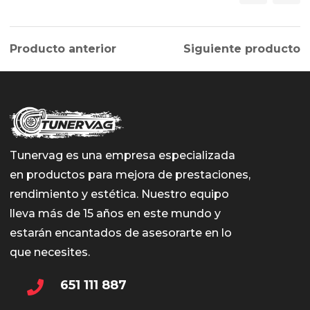
múlti
varian
Producto anterior
Siguiente producto
Las
opcio
se
pued
elegir
Tunervag es una empresa especializada
en
en productos para mejora de prestaciones,
la
rendimiento y estética. Nuestro equipo
págin
lleva más de 15 años en este mundo y
de
estarán encantados de asesorarte en lo
prod
que necesites.
651 111 887