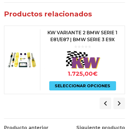
Productos relacionados
KW VARIANTE 2 BMW SERIE 1
E81/E87 | BMW SERIE 3 E9X
1.725,00
€
Este
SELECCIONAR OPCIONES
prod
tiene
múlti
varian
Producto anterior
Siguiente producto