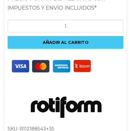
IMPUESTOS Y ENVÍO INCLUIDOS*
ROTIFORM
BLQ
8.5X18
AÑADIR AL CARRITO
5X112
ET35
66.6
NEGRO
cantidad
SKU:
R112188543+35