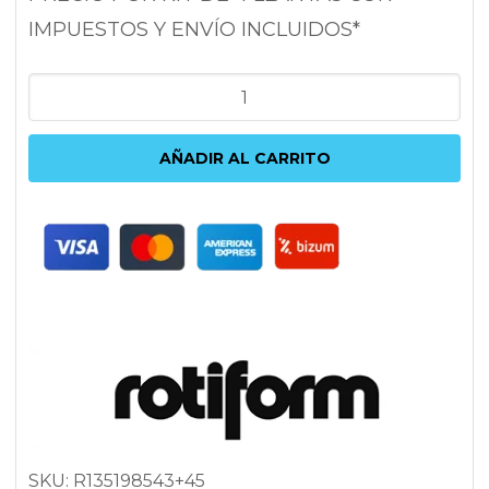
IMPUESTOS Y ENVÍO INCLUIDOS*
ROTIFORM
CCV
8.5X19
AÑADIR AL CARRITO
5X112
ET45
66.6
PLATA
cantidad
SKU:
R135198543+45