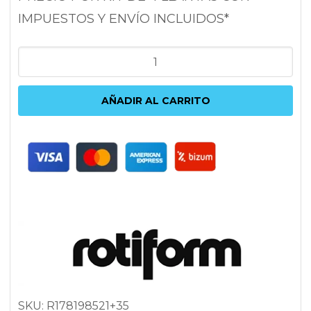
IMPUESTOS Y ENVÍO INCLUIDOS*
ROTIFORM
ZMO
8.5X19
AÑADIR AL CARRITO
5X120
ET35
72.6
ANTRACITA
cantidad
SKU:
R178198521+35