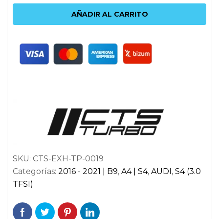
RESONADOR
AÑADIR AL CARRITO
DE
ESCAPE
CTS
TURBO
AUDI
S4
B9
cantidad
SKU:
CTS-EXH-TP-0019
Categorías:
2016 - 2021 | B9
,
A4 | S4
,
AUDI
,
S4 (3.0
TFSI)