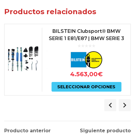
Productos relacionados
BILSTEIN Clubsport® BMW
SERIE 1 E81/E87 | BMW SERIE 3
E9X
4.563,00
€
Este
SELECCIONAR OPCIONES
prod
tiene
múlti
varian
Producto anterior
Siguiente producto
Las