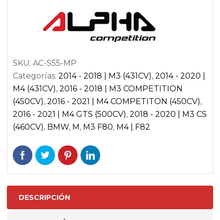
RESONADOR
Y
GPF
PARA
SKU:
AC-S55-MP
BMW
Categorías:
2014 - 2018 | M3 (431CV)
,
2014 - 2020 |
M3
M4 (431CV)
,
2016 - 2018 | M3 COMPETITION
F80
(450CV)
,
2016 - 2021 | M4 COMPETITON (450CV)
,
/
2016 - 2021 | M4 GTS (500CV)
,
2018 - 2020 | M3 CS
M4
(460CV)
,
BMW
,
M
,
M3 F80
,
M4 | F82
F8X
|
AC-
S55-
MP
DESCRIPCIÓN
cantidad