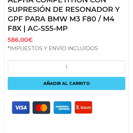
SUPRESIÓN DE RESONADOR Y
GPF PARA BMW M3 F80 / M4
F8X | AC-S55-MP
586,00
€
*IMPUESTOS Y ENVÍO INCLUIDOS
TUBO
DE
ESCAPE
AÑADIR AL CARRITO
CENTRAL
ALPHA
COMPETITION
CON
SUPRESIÓN
DE