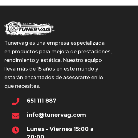
opcio
se
pued
elegir
Tunervag es una empresa especializada
en
en productos para mejora de prestaciones,
la
rendimiento y estética. Nuestro equipo
págin
lleva más de 15 años en este mundo y
de
estarán encantados de asesorarte en lo
prod
que necesites.
651 111 887
info@tunervag.com
Lunes - Viernes 15:00 a
20:00