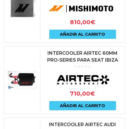
GR (A90) MK5 | BMW M340I
(G20) B58 | MMHE-SUP-20
810,00
€
AÑADIR AL CARRITO
INTERCOOLER AIRTEC 60MM
PRO-SERIES PARA SEAT IBIZA
6L Y VW POLO 9N 1.8T
710,00
€
AÑADIR AL CARRITO
INTERCOOLER AIRTEC AUDI