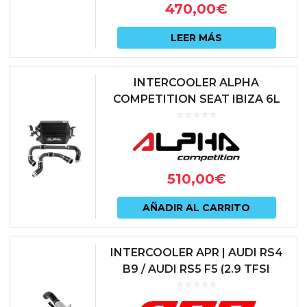
470,00
€
LEER MÁS
INTERCOOLER ALPHA
COMPETITION SEAT IBIZA 6L
1.9TDI | VOLKSWAGEN POLO 9N
1.9TDI | SKODA FABIA VRS
1.9TDI
510,00
€
AÑADIR AL CARRITO
INTERCOOLER APR | AUDI RS4
B9 / AUDI RS5 F5 (2.9 TFSI
EA839) | IC100028