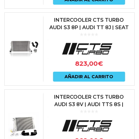
INTERCOOLER CTS TURBO
AUDI S3 8P | AUDI TT 8J | SEAT
LEON CUPRA 1P | SKODA
OCTAVIA vRS 1Z | VOLKSWAGEN
GOLF 5...
823,00
€
AÑADIR AL CARRITO
INTERCOOLER CTS TURBO
AUDI S3 8V | AUDI TTS 8S |
SEAT LEON 5F CUPRA | SKODA
OCTAVIA 5E vRS |
VOLKSWAGEN GOLF ...