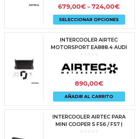
prod
679,00
€
724,00
€
–
se
Este
pued
SELECCIONAR OPCIONES
prod
elegir
tiene
en
INTERCOOLER AIRTEC
múlti
MOTORSPORT EA888.4 AUDI
la
S3 8Y | VOLKSWAGEN GOLF 8
varian
págin
GTI – R
Las
de
opcio
prod
890,00
€
se
pued
AÑADIR AL CARRITO
elegir
en
INTERCOOLER AIRTEC PARA
MINI COOPER S F56 / F57 |
la
ATINTMINI05
págin