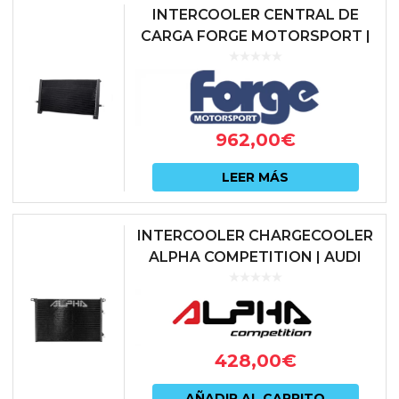
INTERCOOLER CENTRAL DE
CARGA FORGE MOTORSPORT |
MERCEDES A45 AMG (W176) /
CLA45 AMG (C117) / GLA45 AMG
(X156)...
962,00
€
LEER MÁS
INTERCOOLER CHARGECOOLER
ALPHA COMPETITION | AUDI
RS4 B9 / AUDI RS5 F5 (2.9 TFSI
EA839) | AC-B9RS-CC
428,00
€
AÑADIR AL CARRITO