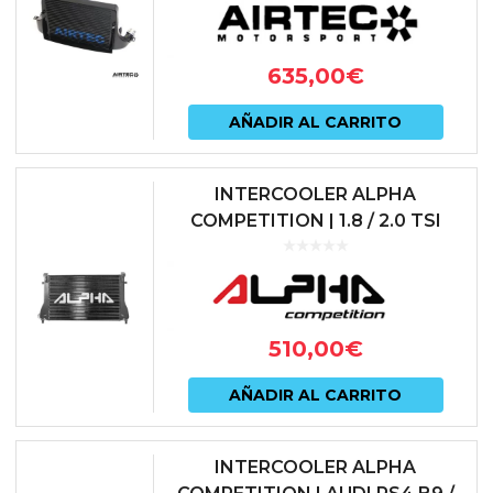
de
prod
635,00
€
AÑADIR AL CARRITO
INTERCOOLER ALPHA
COMPETITION | 1.8 / 2.0 TSI
(GOLF 7, LEON 5F, S3 8V) | MQB |
ALPHA COMPETITION | AC-
MQB-IC
510,00
€
AÑADIR AL CARRITO
INTERCOOLER ALPHA