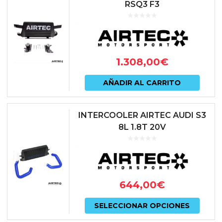
RSQ3 F3
1.308,00
€
AÑADIR AL CARRITO
INTERCOOLER AIRTEC AUDI S3
8L 1.8T 20V
644,00
€
Este
SELECCIONAR OPCIONES
prod