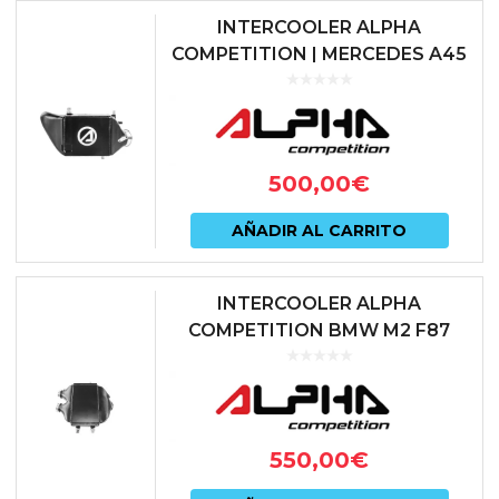
INTERCOOLER ALPHA
COMPETITION | MERCEDES A45
AMG (W176) / CLA45 AMG (C117)
/ GLA45 AMG (X156) | AC-45-IC
500,00
€
AÑADIR AL CARRITO
INTERCOOLER ALPHA
COMPETITION BMW M2 F87
COMPETITION | BMW M3 F80 |
BMW M4 F82
550,00
€