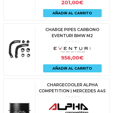
201,00
€
AÑADIR AL CARRITO
CHARGE PIPES CARBONO
EVENTURI BMW M2
COMPETITION F87 | BMW M3
F80 | BMW M4 F82
956,00
€
AÑADIR AL CARRITO
CHARGECOOLER ALPHA
COMPETITION | MERCEDES A45
AMG (W176) / CLA45 AMG (C117)
/ GLA45 AMG (X156) | AC-451-
RAD