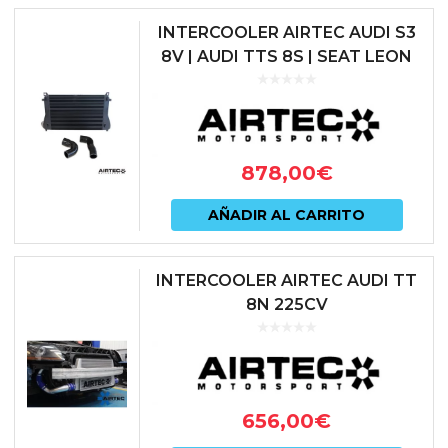
tiene
INTERCOOLER AIRTEC AUDI S3
múlti
8V | AUDI TTS 8S | SEAT LEON
5F CUPRA | SKODA OCTAVIA 5E
varian
vRS | VOLKSWAGEN GOLF 7 G...
Las
opcio
878,00
€
se
pued
AÑADIR AL CARRITO
elegir
en
INTERCOOLER AIRTEC AUDI TT
8N 225CV
la
págin
de
prod
656,00
€