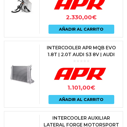
2.330,00
€
AÑADIR AL CARRITO
INTERCOOLER APR MQB EVO
1.8T | 2.0T AUDI S3 8V | AUDI
TTS 8S | SEAT LEON 5F CUPRA |
SKODA OCTAVIA 5E vRS | VO...
1.101,00
€
AÑADIR AL CARRITO
INTERCOOLER AUXILIAR
LATERAL FORGE MOTORSPORT