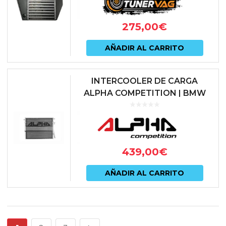
275,00
€
AÑADIR AL CARRITO
INTERCOOLER DE CARGA
ALPHA COMPETITION | BMW
M3 (G80/G81) / M4 (G82/G83) /
M2 (G87) 3.0 BITURBO (S58) |
AC-S5...
439,00
€
AÑADIR AL CARRITO