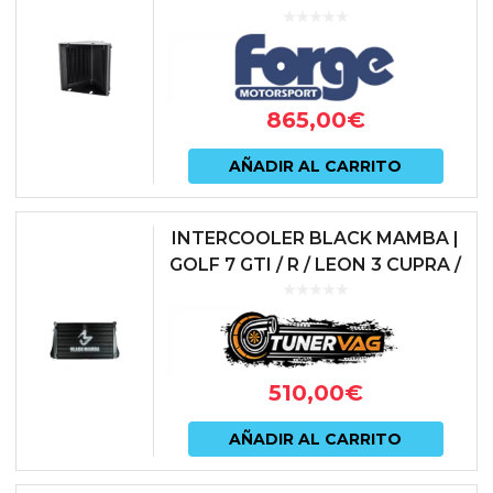
| MERCEDES A45 AMG (W176) /
CLA45 AMG (C117) / GLA45 AMG
(X156)...
865,00
€
AÑADIR AL CARRITO
INTERCOOLER BLACK MAMBA |
GOLF 7 GTI / R / LEON 3 CUPRA /
AUDI S3 (8V) (EA888 GEN 3
MQB) | BLM-IC-MK7
510,00
€
AÑADIR AL CARRITO