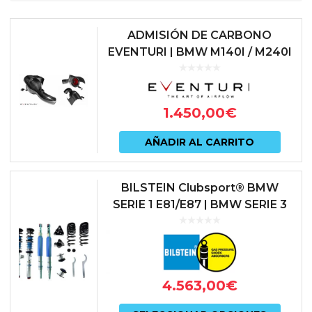
ADMISIÓN DE CARBONO
EVENTURI | BMW M140I / M240I
(F2X) & M340I / M440I (F3X) |
EVE-B58-CF-INT
1.450,00
€
AÑADIR AL CARRITO
BILSTEIN Clubsport® BMW
SERIE 1 E81/E87 | BMW SERIE 3
E9X
4.563,00
€
Este