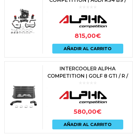
COMPETITION | AUDI RS4 B9 /
AUDI RS5 F5 (2.9 TFSI EA839) |
AC-B9RS-IC
815,00
€
AÑADIR AL CARRITO
INTERCOOLER ALPHA
COMPETITION | GOLF 8 GTI / R /
AUDI S3 (8Y) / CUPRA
FORMENTOR (EA888 GEN 4) |
AC-MK8-IC
580,00
€
AÑADIR AL CARRITO