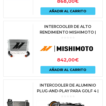
868,00
€
AÑADIR AL CARRITO
INTERCOOLER DE ALTO
RENDIMIENTO MISHIMOTO |
VAG 2.0 TFSI / TSI (GOLF 5 / 6 /
LEON 2 / S3 8P) | MMINT-MK6-
06
842,00
€
AÑADIR AL CARRITO
INTERCOOLER DE ALUMINIO
PLUG-AND-PLAY PARA GOLF 4 |
A3 1.8T | SEAT (150-180 CV)