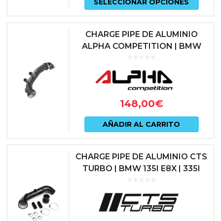
SELECCIONAR OPCIONES
prod
tiene
CHARGE PIPE DE ALUMINIO
múlti
ALPHA COMPETITION | BMW
135I E8X | 335I E9X | MOTOR N54
varian
| AC-N54-TP
Las
opcio
148,00
€
se
pued
AÑADIR AL CARRITO
elegir
en
CHARGE PIPE DE ALUMINIO CTS
TURBO | BMW 135I E8X | 335I
la
E9X | MOTOR N54 | CTS-IT-910
págin
de
prod