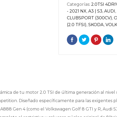
Categorías:
2.0TSI 4DRI
/
- 2021 NX
,
A3 | S3
,
AUDI
,
CUPRA
CLUBSPORT (300CV)
,
O
FORMENTOR
(2.0 TFSI)
,
SKODA
,
VOL
(EA888
GEN
4)
|
AC-
MK8-
IC
cantidad
námica de tu motor 2.0 TSI de última generación al nivel 
ompetition. Diseñado específicamente para las exigente
EA888 Gen 4 (como el Volkswagen Golf 8 GTI y R, Audi S