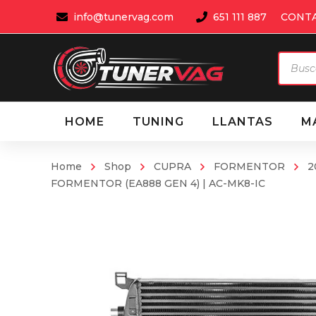
info@tunervag.com
651 111 887
CONT
Búsqu
de
produ
HOME
TUNING
LLANTAS
M
Home
Shop
CUPRA
FORMENTOR
2
FORMENTOR (EA888 GEN 4) | AC-MK8-IC