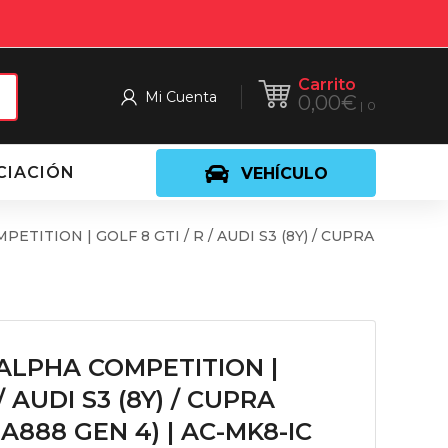
Carrito
Mi Cuenta
0,00
€
0
CIACIÓN
VEHÍCULO
ITION | GOLF 8 GTI / R / AUDI S3 (8Y) / CUPRA
ALPHA COMPETITION |
/ AUDI S3 (8Y) / CUPRA
888 GEN 4) | AC-MK8-IC