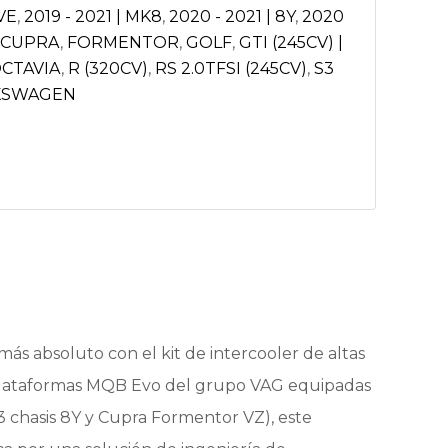
VE
,
2019 - 2021 | MK8
,
2020 - 2021 | 8Y
,
2020
CUPRA
,
FORMENTOR
,
GOLF
,
GTI (245CV) |
CTAVIA
,
R (320CV)
,
RS 2.0TFSI (245CV)
,
S3
KSWAGEN
más absoluto con el kit de intercooler de altas
s plataformas MQB Evo del grupo VAG equipadas
3 chasis 8Y y Cupra Formentor VZ), este