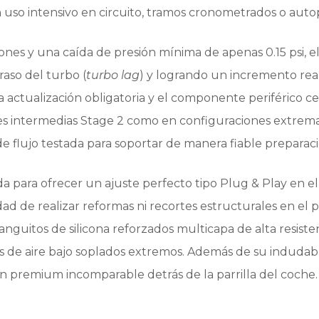
uso intensivo en circuito, tramos cronometrados o autop
cciones y una caída de presión mínima de apenas 0.15 psi
aso del turbo (
turbo lag
) y logrando un incremento real
 actualización obligatoria y el componente periférico cen
nes intermedias Stage 2 como en configuraciones extre
 flujo testada para soportar de manera fiable preparac
a para ofrecer un ajuste perfecto tipo Plug & Play en el
ad de realizar reformas ni recortes estructurales en el 
uitos de silicona reforzados multicapa de alta resistenc
s de aire bajo soplados extremos. Además de su indudable
n premium incomparable detrás de la parrilla del coche.