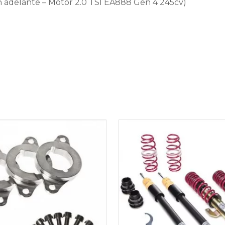
 adelante – Motor 2.0 TSI EA888 Gen 4 245cv)