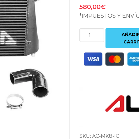
580,00
€
*IMPUESTOS Y ENVÍ
INTERCOOLER
AÑADIR
ALPHA
CARRI
COMPETITION
|
GOLF
8
GTI
/
R
/
AUDI
S3
SKU:
AC-MK8-IC
(8Y)