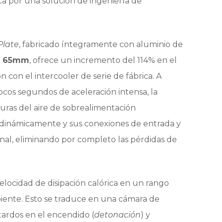
ca por una solución de ingeniería de
Plate
, fabricado íntegramente con aluminio de
x 65mm
, ofrece un incremento del 114% en el
con el intercooler de serie de fábrica. A
pocos segundos de aceleración intensa, la
uras del aire de sobrealimentación
odinámicamente y sus conexiones de entrada y
anal, eliminando por completo las pérdidas de
locidad de disipación calórica en un rango
biente. Esto se traduce en una cámara de
tardos en el encendido (
detonación
) y