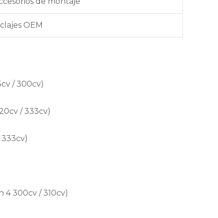
accesorios de montaje
anclajes OEM
cv / 300cv)
20cv / 333cv)
 333cv)
 4 300cv / 310cv)