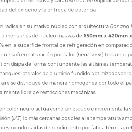
pleto el restrictivo y caluroso núcleo original de fábri
dad del oxígeno y la entrega de potencia.
on radica en su masivo núcleo con arquitectura
Bar and 
as dimensiones de núcleo masivas de
650mm x 420mm 
n la superficie frontal de refrigeración en comparación 
que sufren saturación por calor (
heat soak
) tras unos 
ion disipa de forma contundente las altísimas temperat
 tanques laterales de aluminio fundido optimizados aer
el aire se distribuye de manera homogénea por todo el p
almente libre de restricciones mecánicas.
 en color negro actúa como un escudo e incrementa la ve
sión (
IAT
) lo más cercanas posibles a la temperatura am
reviniendo caídas de rendimiento por fatiga térmica, re