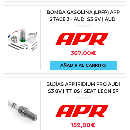
elegir
en
BOMBA GASOLINA (LPFP) APR
STAGE 3+ AUDI S3 8V | AUDI
la
SQ2 GA | AUDI TTS 8S | SEAT
págin
LEON 5F CUPRA | SKODA
de
OCTAVI...
prod
367,00
€
AÑADIR AL CARRITO
BUJÍAS APR IRIDIUM PRO AUDI
S3 8V | TT 8S | SEAT LEON 5F
CUPRA | SKODA OCTAVIA 5E RS
| VW GOLF VII GTI | TCR | R
159,00
€