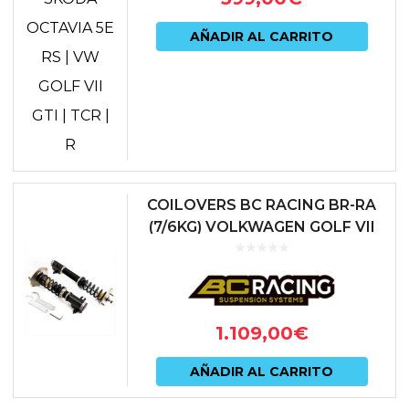
AÑADIR AL CARRITO
COILOVERS BC RACING BR-RA
(7/6KG) VOLKWAGEN GOLF VII
INCL. GTI|TCR|R
1.109,00
€
AÑADIR AL CARRITO