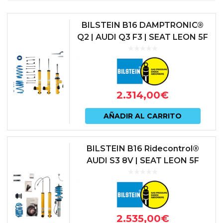
BILSTEIN B16 DAMPTRONIC®
Q2 | AUDI Q3 F3 | SEAT LEON 5F
INCL. ST | SKODA KODIAQ NS7 |
SKODA OCTAVIA 3 INCL. C...
2.314,00
€
AÑADIR AL CARRITO
BILSTEIN B16 Ridecontrol®
AUDI S3 8V | SEAT LEON 5F
CUPRA | VOLKSWAGEN GOLF
MK7 R
2.535,00
€