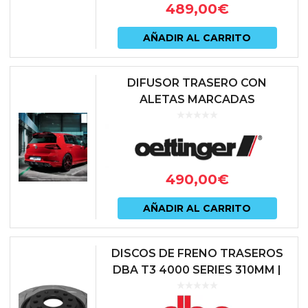
489,00
€
AÑADIR AL CARRITO
DIFUSOR TRASERO CON
ALETAS MARCADAS
OETTINGER | VOLKSWAGEN
GOLF 7.5 R (FACELIFT) | OE-804-
365-00B
490,00
€
AÑADIR AL CARRITO
DISCOS DE FRENO TRASEROS
DBA T3 4000 SERIES 310MM |
SKU: DBA42809S