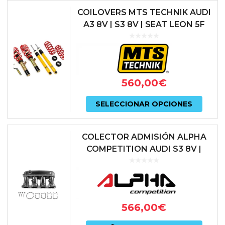
COILOVERS MTS TECHNIK AUDI
A3 8V | S3 8V | SEAT LEON 5F
INCL. ST, CUPRA | SKODA
OCTAVIA 5E INCL. RS | VW
GOLF...
560,00
€
Este
SELECCIONAR OPCIONES
prod
tiene
COLECTOR ADMISIÓN ALPHA
múlti
COMPETITION AUDI S3 8V |
AUDI TTS 8S | SEAT LEON 5F
varian
CUPRA | SKODA OCTAVIA 5E
Las
vRS | VO...
opcio
566,00
€
se