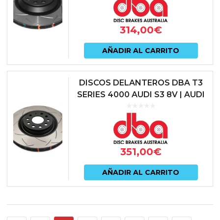
314,00
€
AÑADIR AL CARRITO
DISCOS DELANTEROS DBA T3
SERIES 4000 AUDI S3 8V | AUDI
TT 8S | CUPRA ATECA | CUPRA
FORMENTOR | CUPRA LEON | S...
351,00
€
AÑADIR AL CARRITO