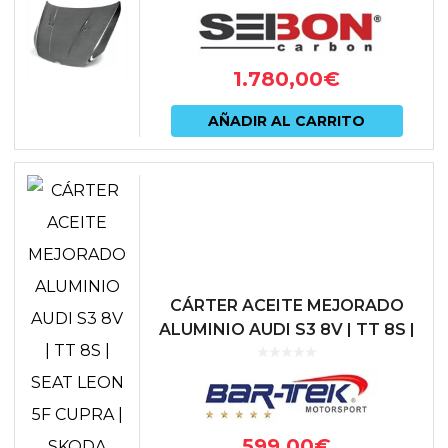
TCR | R
1.780,00
€
AÑADIR AL CARRITO
CÁRTER ACEITE MEJORADO
ALUMINIO AUDI S3 8V | TT 8S |
SEAT LEON 5F CUPRA | SKODA
OCTAVIA 5E RS | VW GOLF VII
G...
599,00
€