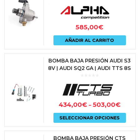
GTI R | EA888.3 | AC-MK7-HPFP
Las
opcio
585,00
€
se
pued
AÑADIR AL CARRITO
elegir
en
BOMBA BAJA PRESIÓN AUDI S3
8V | AUDI SQ2 GA | AUDI TTS 8S
la
| SEAT LEON 5F CUPRA | SKODA
págin
OCTAVIA 5E vRS | VOLKS...
de
prod
434,00
€
503,00
€
–
Este
SELECCIONAR OPCIONES
prod
tiene
BOMBA BAJA PRESIÓN CTS