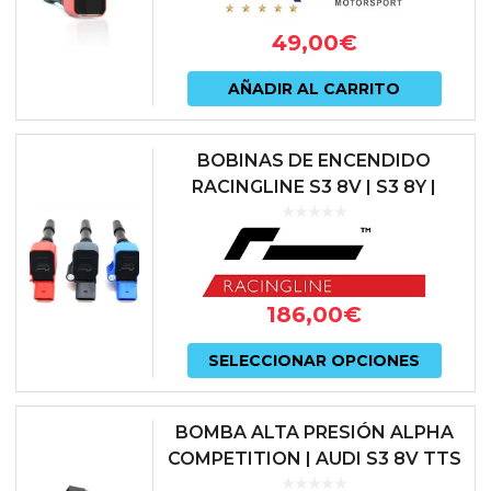
49,00
€
AÑADIR AL CARRITO
BOBINAS DE ENCENDIDO
RACINGLINE S3 8V | S3 8Y |
GOLF 7 GTI | GOLF 8 R | LEON 3
CUPRA
186,00
€
Este
SELECCIONAR OPCIONES
prod
tiene
BOMBA ALTA PRESIÓN ALPHA
múlti
COMPETITION | AUDI S3 8V TTS
8S | LEON 5F CUPRA | GOLF 7
varian