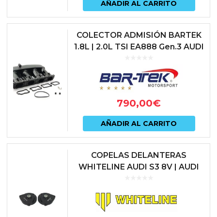
pued
AÑADIR AL CARRITO
elegir
en
COLECTOR ADMISIÓN BARTEK
1.8L | 2.0L TSI EA888 Gen.3 AUDI
la
| CUPRA | SEAT | SKODA |
págin
VOLKSWAGEN
de
prod
790,00
€
AÑADIR AL CARRITO
COPELAS DELANTERAS
WHITELINE AUDI S3 8V | AUDI
SQ2 GA | AUDI TTS 8S | SEAT
LEON 5F CUPRA | SKODA
OCTAVIA 5E v...