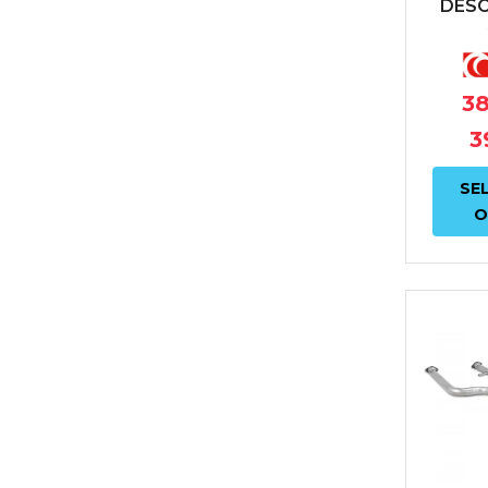
DESC
SCO
MINI
JCW
38
3
SE
O