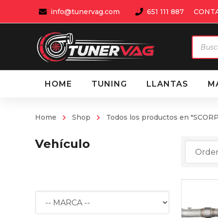
info@tunervag.com
651 111 887
CONT
Búsqu
de
produ
HOME
TUNING
LLANTAS
M
Home
Shop
Todos los productos en "SCO
Vehículo