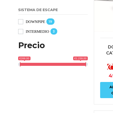
SISTEMA DE ESCAPE
19
DOWNPIPE
3
INTERMEDIO
Precio
D
CA
DE
€269,00
€1.239,00
SCO
A4 |
4
A