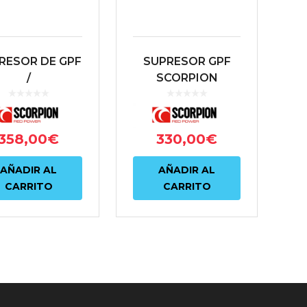
RESOR DE GPF
SUPRESOR GPF
/
SCORPION
CATALIZADOR
TOYOTA YARIS GR
SCORPION |
RCEDES A35
358,00
€
330,00
€
 (W177) / CLA
 AMG (C118) |
AÑADIR AL
AÑADIR AL
SMBP006
CARRITO
CARRITO