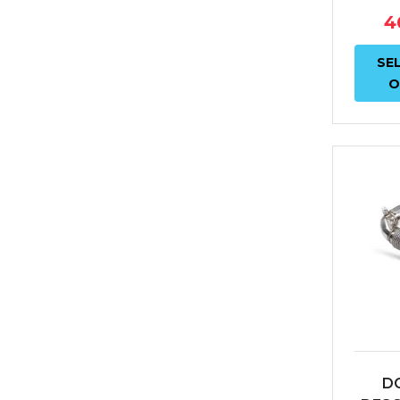
4
SE
O
D