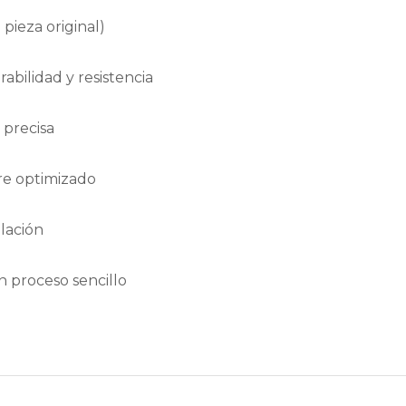
a pieza original)
abilidad y resistencia
 precisa
ire optimizado
alación
 proceso sencillo