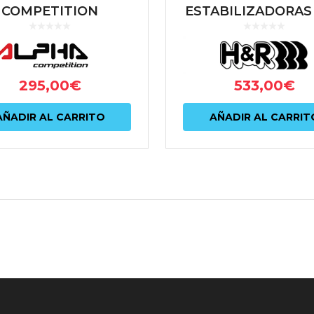
COMPETITION
ESTABILIZADORAS
CATALIZADAS BMW
BMW SERIE 1 F20
135i E82 | 335i E90X
SERIE 2 F22 F23 | 
3 F30 F31
295,00
€
533,00
€
AÑADIR AL CARRITO
AÑADIR AL CARRIT