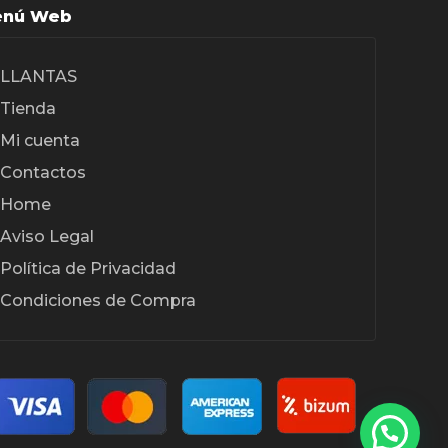
nú Web
en
la
LLANTAS
página
Tienda
de
Mi cuenta
producto
Contactos
Home
Aviso Legal
Política de Privacidad
Condiciones de Compra