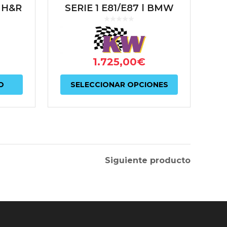
 H&R
SERIE 1 E81/E87 | BMW
 |
SERIE 3 E9X
SERIE
1.725,00
€
Este
O
SELECCIONAR OPCIONES
producto
tiene
múltiples
variantes.
Las
Siguiente producto
opciones
se
pueden
elegir