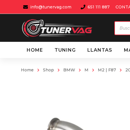
info@tunervag.com
651 111 887
CONT
Búsqu
de
produ
HOME
TUNING
LLANTAS
M
Home
Shop
BMW
M
M2 | F87
20