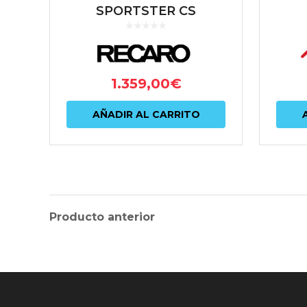
SPORTSTER CS
ARTISTA
DES
NEGRO/NARDO NEGRO
N54 
(PILOTO)
1.359,00
€
AÑADIR AL CARRITO
Producto anterior