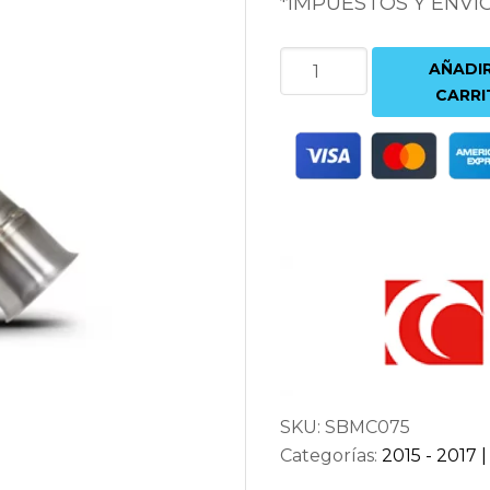
*IMPUESTOS Y ENVÍ
DOWNPIPE
AÑADIR
DESCATALIZADA
CARRI
SCORPION
BMW
M2
F87
(SIN
GPF)
cantidad
SKU:
SBMC075
Categorías:
2015 - 2017 