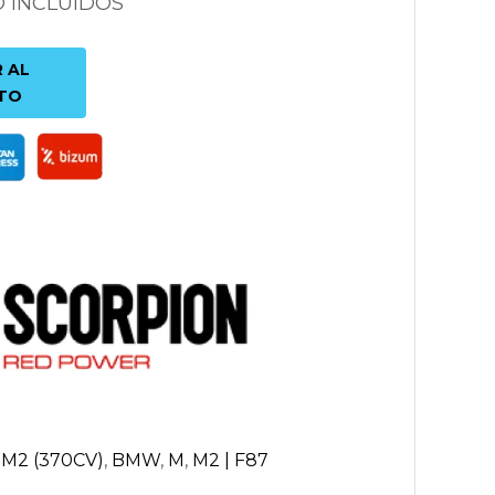
O INCLUIDOS
 AL
TO
| M2 (370CV)
,
BMW
,
M
,
M2 | F87